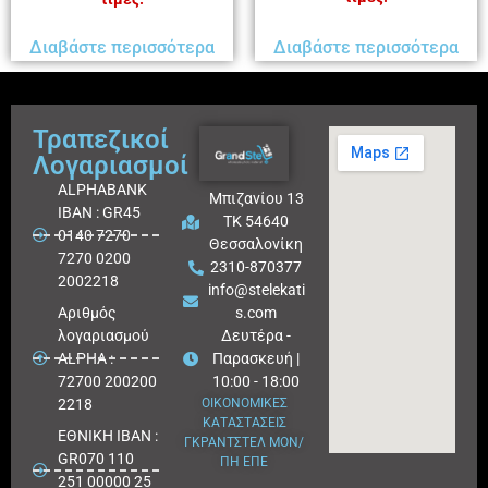
Διαβάστε περισσότερα
Διαβάστε περισσότερα
Τραπεζικοί
Λογαριασμοί
ALPHABANK
Μπιζανίου 13
IBAN : GR45
ΤΚ 54640
0140 7270
Θεσσαλονίκη
7270 0200
2310-870377
2002218
info@stelekati
Aριθμός
s.com
λογαριασμού
Δευτέρα -
ALPHA :
Παρασκευή |
72700 200200
10:00 - 18:00
2218
ΟΙΚΟΝΟΜΙΚΕΣ
ΚΑΤΑΣΤΑΣΕΙΣ
ΕΘΝΙΚΗ ΙΒΑΝ :
ΓΚΡΑΝΤΣΤΕΛ ΜΟΝ/
GR070 110
ΠΗ ΕΠΕ
251 00000 25