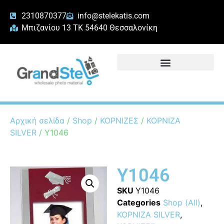
2310870377
info@stelekatis.com
Μπιζανίου 13 ΤΚ 54640 Θεσσαλονίκη
Αρχική σελίδα
/
Shop
/
ΚΟΡΝΙΖΕΣ
/
ΚΟΡΝΙΖΑ
SILVER
/ Y1046
Y1046
SKU
Y1046
Categories
Shop (All)
,
ΚΟΡΝΙΖΑ SILVER
,