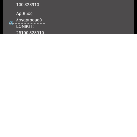
100 328910
Αριθμός
λογαριασμού
ΕΘΝΙΚΗ :
25100 328910
ΠΕΙΡΑΙΩΣ
IBAN : GR
180171 8640
0068 6414
3041 723
Αριθμός
λογαριασμού
ΠΕΙΡΑΙΩΣ :
6864 143041
723
EUROBANK
IBAN :
GR41026
0216
0000900200