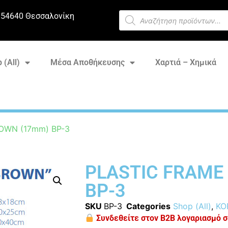
 54640 Θεσσαλονίκη
 (All)
Μέσα Αποθήκευσης
Χαρτιά – Χημικά
OWN (17mm) BP-3
PLASTIC FRAME
BP-3
SKU
BP-3
Categories
Shop (All)
,
ΚΟ
Συνδεθείτε στον B2B λογαριασμό σα