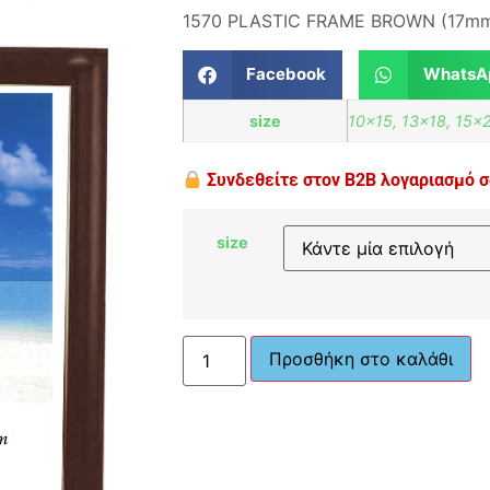
1570 PLASTIC FRAME BROWN (17mm
Facebook
WhatsA
size
10×15, 13×18, 15×
Συνδεθείτε στον B2B λογαριασμό σα
size
Προσθήκη στο καλάθι