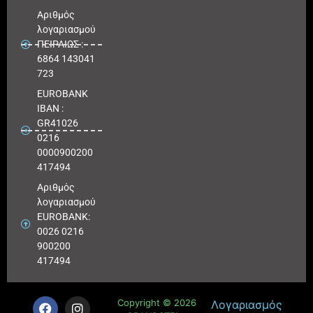
Αριθμός
λογαριασμού
ΠΕΙΡΑΙΩΣ :
6864 143041
723
EUROBANK
IBAN :
GR41026
0216
0000900200
417494
Αριθμός
λογαριασμού
EUROBANK:
0026 0216
900200
417494
Copyright © 2026
Λογαριασμός