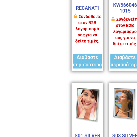
KW566046
RECANATI
1015
Συνδεθείτε
Συνδεθείτ
στον B2B
στον B2B
λογαριασμό
λογαριασμό
σας για να
σας για να
δείτε τιμές.
δείτε τιμές.
Διαβάστε
Διαβάστε
περισσότερα
περισσότερ
S01 SILVER
S03 SILVE