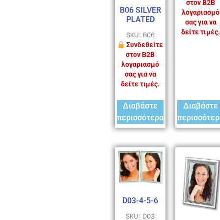
στον B2B
B06 SILVER
λογαριασμό
PLATED
σας για να
δείτε τιμές.
SKU: B06
Συνδεθείτε
στον B2B
λογαριασμό
σας για να
δείτε τιμές.
Διαβάστε
Διαβάστε
περισσότερα
περισσότερ
D03-4-5-6
SKU: D03