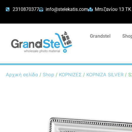
2310870377
info@stelekatis.com
Μπιζανίου 13 ΤΚ
Grandstel
Shop
Αρχική σελίδα
/
Shop
/
ΚΟΡΝΙΖΕΣ
/
ΚΟΡΝΙΖΑ SILVER
/ S