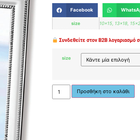
Facebook
WhatsA
size
10×15, 13×18, 15×
Συνδεθείτε στον B2B λογαριασμό σα
size
Προσθήκη στο καλάθι