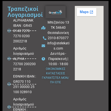
Τραπεζικοί
Λογαριασμοί
ALPHABANK
Μπιζανίου 13
IBAN : GR45
ΤΚ 54640
0140 7270
Θεσσαλονίκη
7270 0200
2310-870377
2002218
info@stelekati
Aριθμός
s.com
λογαριασμού
Δευτέρα -
ALPHA :
Παρασκευή |
72700 200200
10:00 - 18:00
2218
ΟΙΚΟΝΟΜΙΚΕΣ
ΚΑΤΑΣΤΑΣΕΙΣ
ΕΘΝΙΚΗ ΙΒΑΝ :
ΓΚΡΑΝΤΣΤΕΛ ΜΟΝ/
GR070 110
ΠΗ ΕΠΕ
251 00000 25
100 328910
Αριθμός
λογαριασμού
ΕΘΝΙΚΗ :