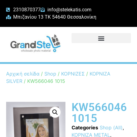
2310870377
info@stelekatis.com
Μπιζανίου 13 ΤΚ 54640 Θεσσαλονίκη
Αρχική σελίδα
/
Shop
/
ΚΟΡΝΙΖΕΣ
/
ΚΟΡΝΙΖΑ
SILVER
/ KW566046 1015
KW566046
1015
Categories
Shop (All)
,
ΚΟΡΝΙΖΑ METAL
,