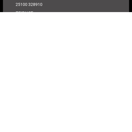
25100 328910
ΠΕΙΡΑΙΩΣ
IBAN : GR
180171 8640
0068 6414
3041 723
Αριθμός
λογαριασμού
ΠΕΙΡΑΙΩΣ :
6864 143041
723
EUROBANK
IBAN :
GR41026
0216
0000900200
417494
Αριθμός
λογαριασμού
EUROBANK: