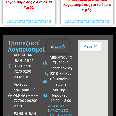
λογαριασμό σας για να δείτε
λογαριασμό σας για να δείτε
τιμές.
τιμές.
Διαβάστε περισσότερα
Διαβάστε περισσότερα
Τραπεζικοί
Λογαριασμοί
ALPHABANK
Μπιζανίου 13
IBAN : GR45
ΤΚ 54640
0140 7270
Θεσσαλονίκη
7270 0200
2310-870377
2002218
info@stelekati
Aριθμός
s.com
λογαριασμού
Δευτέρα -
ALPHA :
Παρασκευή |
72700 200200
10:00 - 18:00
2218
ΟΙΚΟΝΟΜΙΚΕΣ
ΚΑΤΑΣΤΑΣΕΙΣ
ΕΘΝΙΚΗ ΙΒΑΝ :
ΓΚΡΑΝΤΣΤΕΛ ΜΟΝ/