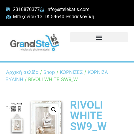
2310870377
info@stelekatis.com
Μπιζανίου 13 ΤΚ 54640 Θεσσαλονίκη
Αρχική σελίδα
/
Shop
/
ΚΟΡΝΙΖΕΣ
/
ΚΟΡΝΙΖΑ
ΞΥΛΙΝΗ
/ RIVOLI WHITE SW9_W
RIVOLI
WHITE
SW9_W