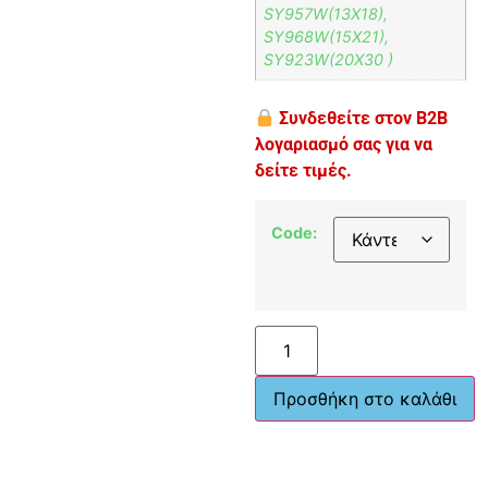
SY957W(13X18),
SY968W(15X21),
SY923W(20X30 )
Συνδεθείτε στον B2B
λογαριασμό σας για να
δείτε τιμές.
Code:
Προσθήκη στο καλάθι