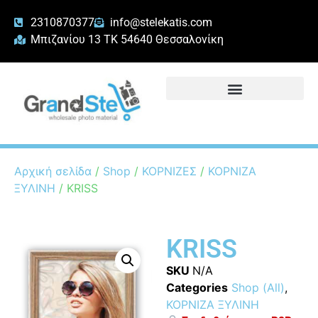
2310870377
info@stelekatis.com
Μπιζανίου 13 ΤΚ 54640 Θεσσαλονίκη
Αρχική σελίδα
/
Shop
/
ΚΟΡΝΙΖΕΣ
/
ΚΟΡΝΙΖΑ
ΞΥΛΙΝΗ
/ KRISS
KRISS
SKU
N/A
Categories
Shop (All)
,
ΚΟΡΝΙΖΑ ΞΥΛΙΝΗ