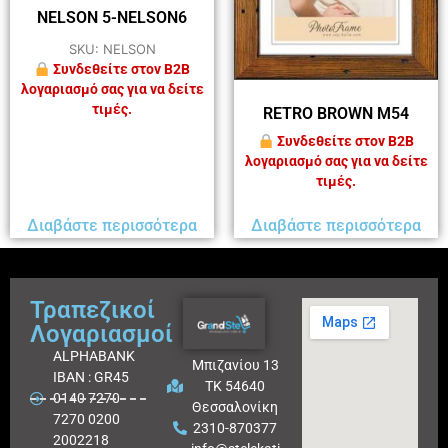
NELSON 5-NELSON6
SKU: NELSON
Συνδεθείτε στον B2B
λογαριασμό σας για να δείτε
τιμές.
RETRO BROWN M54
Συνδεθείτε στον B2B
λογαριασμό σας για να δείτε
τιμές.
Διαβάστε περισσότερα
Διαβάστε περισσότερα
Τραπεζικοί
Λογαριασμοί
ALPHABANK
Μπιζανίου 13
IBAN : GR45
ΤΚ 54640
0140 7270
Θεσσαλονίκη
7270 0200
2310-870377
2002218