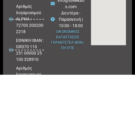
info@stelekati
Aριθμός
s.com
λογαριασμού
Δευτέρα -
ALPHA :
Παρασκευή |
72700 200200
10:00 - 18:00
2218
ΟΙΚΟΝΟΜΙΚΕΣ
ΚΑΤΑΣΤΑΣΕΙΣ
ΕΘΝΙΚΗ ΙΒΑΝ :
ΓΚΡΑΝΤΣΤΕΛ ΜΟΝ/
GR070 110
ΠΗ ΕΠΕ
251 00000 25
100 328910
Αριθμός
λογαριασμού
ΕΘΝΙΚΗ :
25100 328910
ΠΕΙΡΑΙΩΣ
IBAN : GR
180171 8640
0068 6414
3041 723
Αριθμός