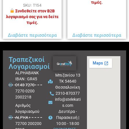
τιμές.
SKU: T154
Συνδεθείτε στον B2B
λογαριασμό σας για να δείτε
τιμές.
Διαβάστε περισσότερα
Διαβάστε περισσότερα
Τραπεζικοί
Λογαριασμοί
ALPHABANK
Μπιζανίου 13
IBAN : GR45
ΤΚ 54640
0140 7270
Θεσσαλονίκη
7270 0200
2310-870377
2002218
info@stelekati
Aριθμός
s.com
λογαριασμού
Δευτέρα -
ALPHA :
Παρασκευή |
72700 200200
10:00 - 18:00