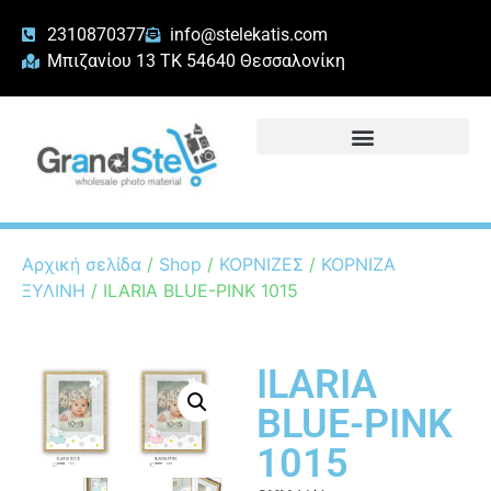
2310870377
info@stelekatis.com
Μπιζανίου 13 ΤΚ 54640 Θεσσαλονίκη
Αρχική σελίδα
/
Shop
/
ΚΟΡΝΙΖΕΣ
/
ΚΟΡΝΙΖΑ
ΞΥΛΙΝΗ
/ ILARIA BLUE-PINK 1015
ILARIA
BLUE-PINK
1015