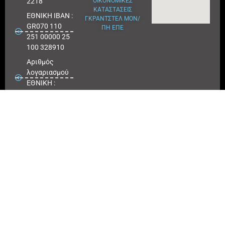
2218
ΟΙΚΟΝΟΜΙΚΕΣ
ΚΑΤΑΣΤΑΣΕΙΣ
ΕΘΝΙΚΗ ΙΒΑΝ :
ΓΚΡΑΝΤΣΤΕΛ ΜΟΝ/
GR070 110
ΠΗ ΕΠΕ
251 00000 25
100 328910
Αριθμός
λογαριασμού
ΕΘΝΙΚΗ :
25100 328910
ΠΕΙΡΑΙΩΣ
IBAN : GR
180171 8640
0068 6414
3041 723
Αριθμός
λογαριασμού
ΠΕΙΡΑΙΩΣ :
6864 143041
723
EUROBANK