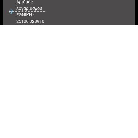
Αριθμός
λογαριασμού
ΕΘΝΙΚΗ :
25100 328910
ΠΕΙΡΑΙΩΣ
IBAN : GR
180171 8640
0068 6414
3041 723
Αριθμός
λογαριασμού
ΠΕΙΡΑΙΩΣ :
6864 143041
723
EUROBANK
IBAN :
GR41026
0216
0000900200
417494