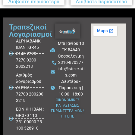
Διαβάστε περισσότερα
Διαβάστε περισσότερα
Τραπεζικοί
Λογαριασμοί
ALPHABANK
Μπιζανίου 13
IBAN : GR45
ΤΚ 54640
0140 7270
Θεσσαλονίκη
7270 0200
2310-870377
2002218
info@stelekati
Aριθμός
s.com
λογαριασμού
Δευτέρα -
ALPHA :
Παρασκευή |
72700 200200
10:00 - 18:00
2218
ΟΙΚΟΝΟΜΙΚΕΣ
ΚΑΤΑΣΤΑΣΕΙΣ
ΕΘΝΙΚΗ ΙΒΑΝ :
ΓΚΡΑΝΤΣΤΕΛ ΜΟΝ/
GR070 110
ΠΗ ΕΠΕ
251 00000 25
100 328910