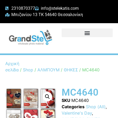
2310870377
info@stelekatis.com
Μπιζανίου 13 ΤΚ 54640 Θεσσαλονίκη
Αρχική
σελίδα
/
Shop
/
ΑΛΜΠΟΥΜ
/
ΘΗΚΕΣ
/ MC4640
MC4640
SKU
MC4640
Categories
Shop (All)
,
Valentine's Day
,