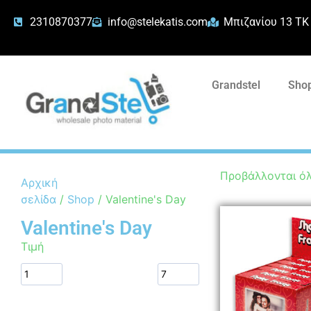
2310870377
info@stelekatis.com
Μπιζανίου 13 ΤΚ
Grandstel
Shop
Προβάλλονται όλ
Αρχική
σελίδα
/
Shop
/ Valentine's Day
Valentine's Day
Τιμή