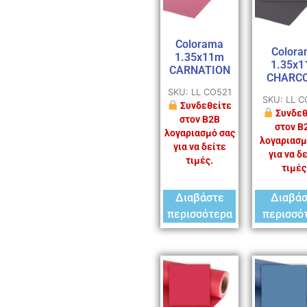
Colorama
Colora
1.35x11m
1.35x
CARNATION
CHARC
SKU: LL CO521
SKU: LL 
Συνδεθείτε
Συνδεθ
στον B2B
στον B
λογαριασμό σας
λογαριασμ
για να δείτε
για να δ
τιμές.
τιμές
Διαβάστε
Διαβά
περισσότερα
περισσό