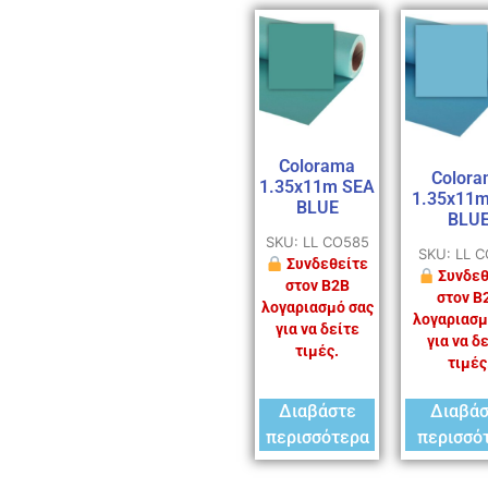
Colorama
Colora
1.35x11m SEA
1.35x11
BLUE
BLU
SKU: LL CO585
SKU: LL 
Συνδεθείτε
Συνδεθ
στον B2B
στον B
λογαριασμό σας
λογαριασμ
για να δείτε
για να δ
τιμές.
τιμές
Διαβάστε
Διαβά
περισσότερα
περισσό