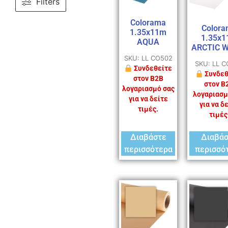
Filters
Colorama
Colora
1.35x11m
1.35x
AQUA
ARCTIC 
SKU: LL CO502
SKU: LL 
Συνδεθείτε
Συνδεθ
στον B2B
στον B
λογαριασμό σας
λογαριασμ
για να δείτε
για να δ
τιμές.
τιμές
Διαβάστε
Διαβά
περισσότερα
περισσό