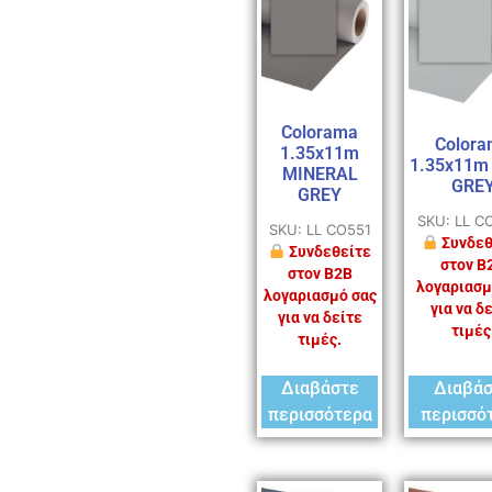
Colorama
Colora
1.35x11m
1.35x11m
MINERAL
GRE
GREY
SKU: LL C
SKU: LL CO551
Συνδεθ
Συνδεθείτε
στον B
στον B2B
λογαριασμ
λογαριασμό σας
για να δ
για να δείτε
τιμές
τιμές.
Διαβάστε
Διαβά
περισσότερα
περισσό