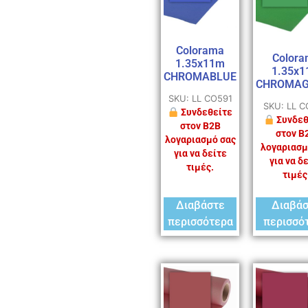
Colorama
Colora
1.35x11m
1.35x
CHROMABLUE
CHROMAG
SKU: LL CO591
SKU: LL 
Συνδεθείτε
Συνδεθ
στον B2B
στον B
λογαριασμό σας
λογαριασμ
για να δείτε
για να δ
τιμές.
τιμές
Διαβάστε
Διαβά
περισσότερα
περισσό