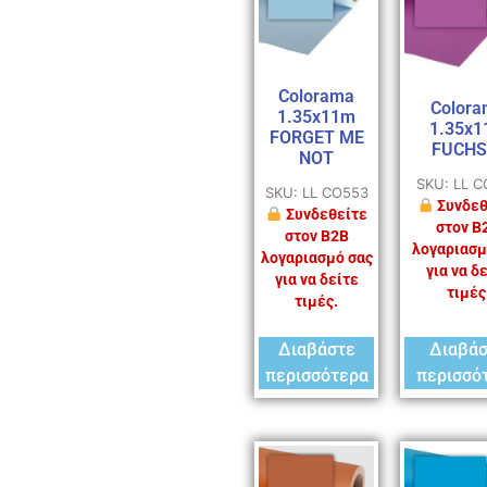
Colorama
Colora
1.35x11m
1.35x
FORGET ME
FUCHS
NOT
SKU: LL 
SKU: LL CO553
Συνδεθ
Συνδεθείτε
στον B
στον B2B
λογαριασμ
λογαριασμό σας
για να δ
για να δείτε
τιμές
τιμές.
Διαβάστε
Διαβά
περισσότερα
περισσό