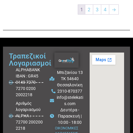
1
2
3
4
→
Τραπεζικοί
Λογαριασμοί
ALPHABANK
Μπιζανίου 13
IBAN : GR45
ΤΚ 54640
0140 7270
Θεσσαλονίκη
7270 0200
2310-870377
2002218
info@stelekati
Aριθμός
s.com
λογαριασμού
Δευτέρα -
ALPHA :
Παρασκευή |
72700 200200
10:00 - 18:00
2218
ΟΙΚΟΝΟΜΙΚΕΣ