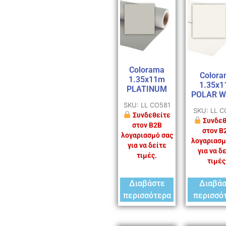
Colorama
Colora
1.35x11m
1.35x
PLATINUM
POLAR W
SKU: LL CO581
SKU: LL 
Συνδεθείτε
Συνδεθ
στον B2B
στον B
λογαριασμό σας
λογαριασμ
για να δείτε
για να δ
τιμές.
τιμές
Διαβάστε
Διαβά
περισσότερα
περισσό