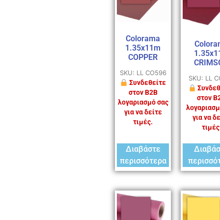
Colorama
Colora
1.35x11m
1.35x
COPPER
CRIMS
SKU: LL CO596
SKU: LL 
Συνδεθείτε
Συνδεθ
στον B2B
στον B
λογαριασμό σας
λογαριασμ
για να δείτε
για να δ
τιμές.
τιμές
Διαβάστε
Διαβά
περισσότερα
περισσό