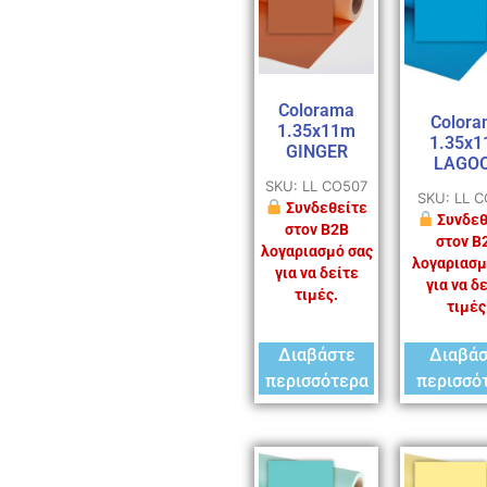
Colorama
Colora
1.35x11m
1.35x
GINGER
LAGO
SKU: LL CO507
SKU: LL 
Συνδεθείτε
Συνδεθ
στον B2B
στον B
λογαριασμό σας
λογαριασμ
για να δείτε
για να δ
τιμές.
τιμές
Διαβάστε
Διαβά
περισσότερα
περισσό