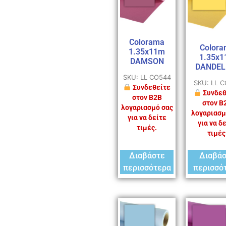
Colorama
Colora
1.35x11m
1.35x
DAMSON
DANDEL
SKU: LL CO544
SKU: LL 
Συνδεθείτε
Συνδεθ
στον B2B
στον B
λογαριασμό σας
λογαριασμ
για να δείτε
για να δ
τιμές.
τιμές
Διαβάστε
Διαβά
περισσότερα
περισσό