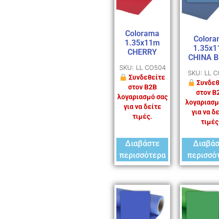
Colorama
Colora
1.35x11m
1.35x
CHERRY
CHINA 
SKU: LL CO504
SKU: LL 
Συνδεθείτε
Συνδεθ
στον B2B
στον B
λογαριασμό σας
λογαριασμ
για να δείτε
για να δ
τιμές.
τιμές
Διαβάστε
Διαβά
περισσότερα
περισσό