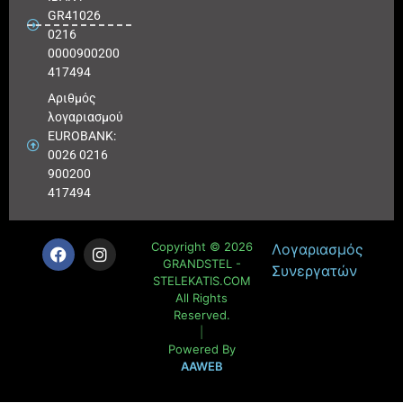
GR41026
0216
0000900200
417494
Αριθμός
λογαριασμού
EUROBANK:
0026 0216
900200
417494
Copyright © 2026
Λογαριασμός
GRANDSTEL -
Συνεργατών
STELEKATIS.COM
All Rights
Reserved.
|
Powered By
AAWEB