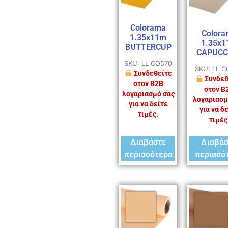
Colorama
Colora
1.35x11m
1.35x
BUTTERCUP
CAPUCC
SKU: LL CO570
SKU: LL 
Συνδεθείτε
Συνδεθ
στον B2B
στον B
λογαριασμό σας
λογαριασμ
για να δείτε
για να δ
τιμές.
τιμές
Διαβάστε
Διαβά
περισσότερα
περισσό