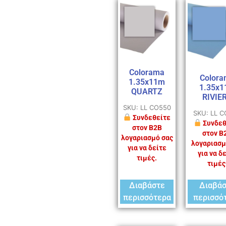
Colorama
Colora
1.35x11m
1.35x
QUARTZ
RIVIE
SKU: LL CO550
SKU: LL 
Συνδεθείτε
Συνδεθ
στον B2B
στον B
λογαριασμό σας
λογαριασμ
για να δείτε
για να δ
τιμές.
τιμές
Διαβάστε
Διαβά
περισσότερα
περισσό