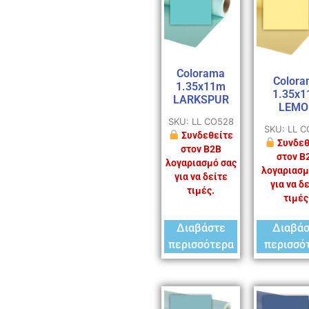
Colorama
Colora
1.35x11m
1.35x
LARKSPUR
LEMO
SKU: LL CO528
SKU: LL 
Συνδεθείτε
Συνδεθ
στον B2B
στον B
λογαριασμό σας
λογαριασμ
για να δείτε
για να δ
τιμές.
τιμές
Διαβάστε
Διαβά
περισσότερα
περισσό