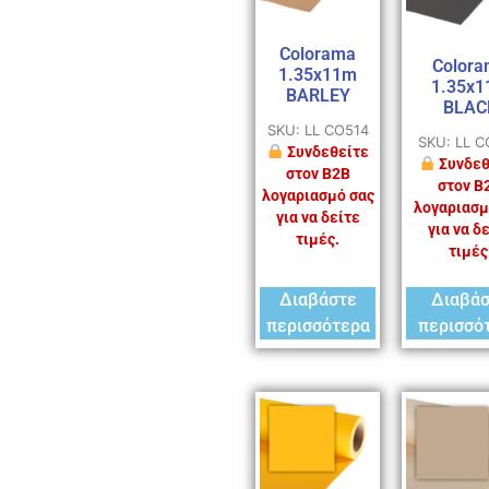
Colorama
Colora
1.35x11m
1.35x
BARLEY
BLAC
SKU: LL CO514
SKU: LL 
Συνδεθείτε
Συνδεθ
στον B2B
στον B
λογαριασμό σας
λογαριασμ
για να δείτε
για να δ
τιμές.
τιμές
Διαβάστε
Διαβά
περισσότερα
περισσό