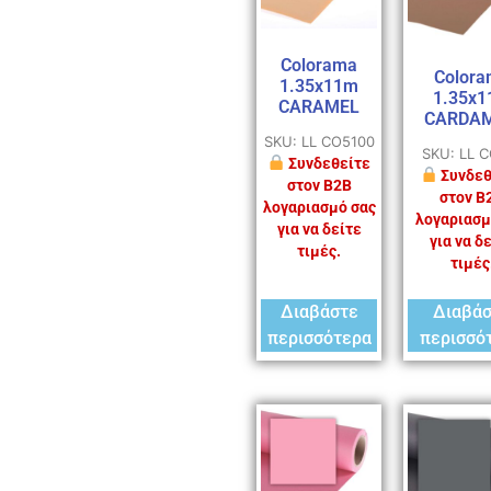
Colorama
Colora
1.35x11m
1.35x
CARAMEL
CARDA
SKU: LL CO5100
SKU: LL 
Συνδεθείτε
Συνδεθ
στον B2B
στον B
λογαριασμό σας
λογαριασμ
για να δείτε
για να δ
τιμές.
τιμές
Διαβάστε
Διαβά
περισσότερα
περισσό