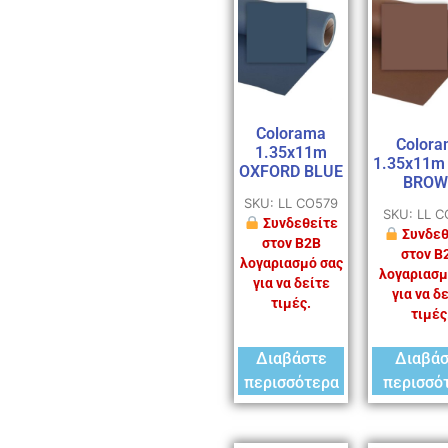
Colorama
Colora
1.35x11m
1.35x11m
OXFORD BLUE
BROW
SKU: LL CO579
SKU: LL 
Συνδεθείτε
Συνδεθ
στον B2B
στον B
λογαριασμό σας
λογαριασμ
για να δείτε
για να δ
τιμές.
τιμές
Διαβάστε
Διαβά
περισσότερα
περισσό