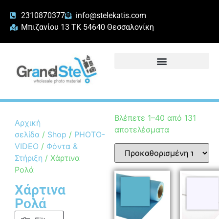
2310870377
info@stelekatis.com
Μπιζανίου 13 ΤΚ 54640 Θεσσαλονίκη
Βλέπετε 1–40 από 131
Αρχική
αποτελέσματα
σελίδα
/
Shop
/
PHOTO-
VIDEO
/
Φόντα &
Στήριξη
/ Χάρτινα
Ρολά
Χάρτινα
Ρολά