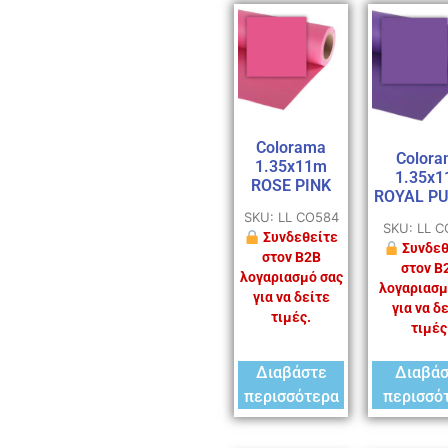
Colorama
Colora
1.35x11m
1.35x
ROSE PINK
ROYAL P
SKU: LL CO584
SKU: LL 
Συνδεθείτε
Συνδεθ
στον B2B
στον B
λογαριασμό σας
λογαριασμ
για να δείτε
για να δ
τιμές.
τιμές
Διαβάστε
Διαβά
περισσότερα
περισσό