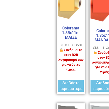
Colorama
Colora
1.35x11m
1.35x
MAIZE
MANDA
SKU: LL CO531
SKU: LL 
Συνδεθείτε
Συνδεθ
στον B2B
στον B
λογαριασμό σας
λογαριασμ
για να δείτε
για να δ
τιμές.
τιμές
Διαβάστε
Διαβά
περισσότερα
περισσό