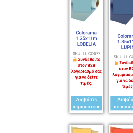
Colorama
Colora
1.35x11m
1.35x
LOBELIA
LUPI
SKU: LL CO577
SKU: LL 
Συνδεθείτε
Συνδεθ
στον B2B
στον B
λογαριασμό σας
λογαριασμ
για να δείτε
για να δ
τιμές.
τιμές
Διαβάστε
Διαβά
περισσότερα
περισσό