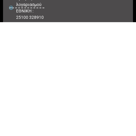
λογαριασμού
ΕΘΝΙΚΗ :
25100 328910
ΠΕΙΡΑΙΩΣ
IBAN : GR
180171 8640
0068 6414
3041 723
Αριθμός
λογαριασμού
ΠΕΙΡΑΙΩΣ :
6864 143041
723
EUROBANK
IBAN :
GR41026
0216
0000900200
417494
Αριθμός