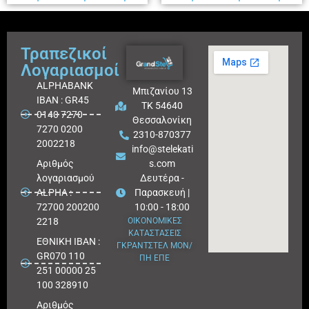
Τραπεζικοί
Λογαριασμοί
ALPHABANK
Μπιζανίου 13
IBAN : GR45
ΤΚ 54640
0140 7270
Θεσσαλονίκη
7270 0200
2310-870377
2002218
info@stelekati
Aριθμός
s.com
λογαριασμού
Δευτέρα -
ALPHA :
Παρασκευή |
72700 200200
10:00 - 18:00
2218
ΟΙΚΟΝΟΜΙΚΕΣ
ΚΑΤΑΣΤΑΣΕΙΣ
ΕΘΝΙΚΗ ΙΒΑΝ :
ΓΚΡΑΝΤΣΤΕΛ ΜΟΝ/
GR070 110
ΠΗ ΕΠΕ
251 00000 25
100 328910
Αριθμός