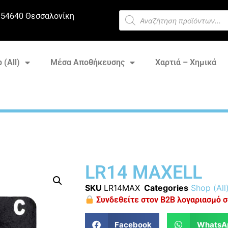
 54640 Θεσσαλονίκη
 (All)
Μέσα Αποθήκευσης
Χαρτιά – Χημικά
LR14 MAXELL
SKU
LR14MAX
Categories
Shop (All
Συνδεθείτε στον B2B λογαριασμό σα
Facebook
WhatsA