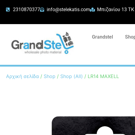
2310870377
info@stelekatis.com
Μπιζανίου 13 ΤΚ
Grandstel
Shop
Αρχική σελίδα
/
Shop
/
Shop (All)
/ LR14 MAXELL