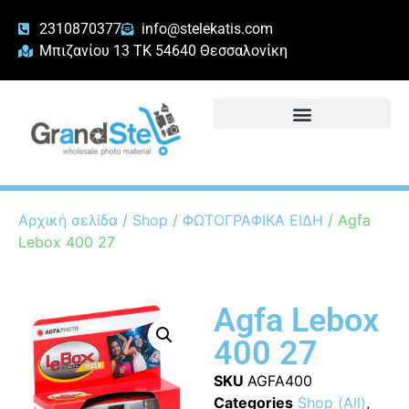
2310870377
info@stelekatis.com
Μπιζανίου 13 ΤΚ 54640 Θεσσαλονίκη
Αρχική σελίδα
/
Shop
/
ΦΩΤΟΓΡΑΦΙΚΑ ΕΙΔΗ
/ Agfa
Lebox 400 27
Agfa Lebox
400 27
SKU
AGFA400
Categories
Shop (All)
,