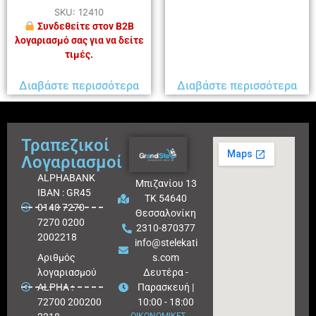
SKU: 12410
Συνδεθείτε στον B2B
λογαριασμό σας για να δείτε
τιμές.
Διαβάστε περισσότερα
Διαβάστε περισσότερα
Τραπεζικοί
Λογαριασμοί
ALPHABANK
Μπιζανίου 13
IBAN : GR45
ΤΚ 54640
0140 7270
Θεσσαλονίκη
7270 0200
2310-870377
2002218
info@stelekati
Aριθμός
s.com
λογαριασμού
Δευτέρα -
ALPHA :
Παρασκευή |
72700 200200
10:00 - 18:00