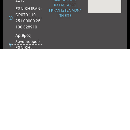
2218
ΟΙΚΟΝΟΜΙΚΕΣ
ΚΑΤΑΣΤΑΣΕΙΣ
ΕΘΝΙΚΗ ΙΒΑΝ :
ΓΚΡΑΝΤΣΤΕΛ ΜΟΝ/
GR070 110
ΠΗ ΕΠΕ
251 00000 25
100 328910
Αριθμός
λογαριασμού
ΕΘΝΙΚΗ :
25100 328910
ΠΕΙΡΑΙΩΣ
IBAN : GR
180171 8640
0068 6414
3041 723
Αριθμός
λογαριασμού
ΠΕΙΡΑΙΩΣ :
6864 143041
723
EUROBANK