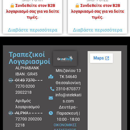
Συνδεθείτε στον B2B
Συνδεθείτε στον B2B
λογαριασμό σας για να δείτε
λογαριασμό σας για να δείτε
τιμές.
τιμές.
Διαβάστε περισσότερα
Διαβάστε περισσότερα
Τραπεζικοί
Λογαριασμοί
ALPHABANK
Μπιζανίου 13
IBAN : GR45
ΤΚ 54640
0140 7270
Θεσσαλονίκη
7270 0200
2310-870377
2002218
info@stelekati
Aριθμός
s.com
λογαριασμού
Δευτέρα -
ALPHA :
Παρασκευή |
72700 200200
10:00 - 18:00
2218
ΟΙΚΟΝΟΜΙΚΕΣ