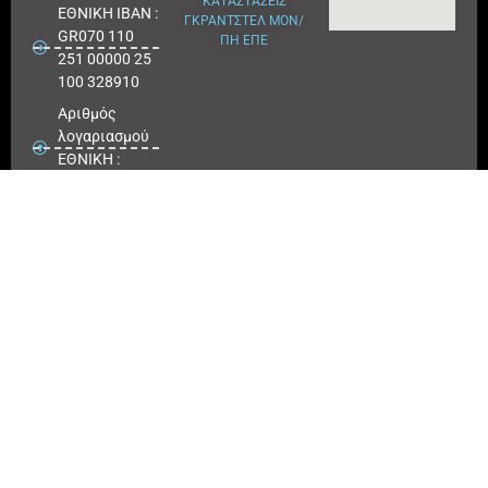
ΚΑΤΑΣΤΑΣΕΙΣ
ΕΘΝΙΚΗ ΙΒΑΝ :
ΓΚΡΑΝΤΣΤΕΛ ΜΟΝ/
GR070 110
ΠΗ ΕΠΕ
251 00000 25
100 328910
Αριθμός
λογαριασμού
ΕΘΝΙΚΗ :
25100 328910
ΠΕΙΡΑΙΩΣ
IBAN : GR
180171 8640
0068 6414
3041 723
Αριθμός
λογαριασμού
ΠΕΙΡΑΙΩΣ :
6864 143041
723
EUROBANK
IBAN :