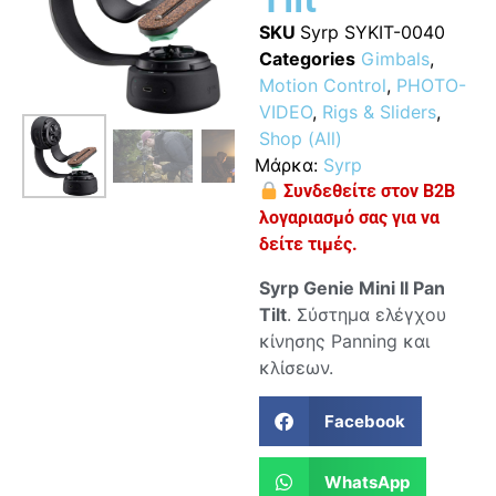
SKU
Syrp SYKIT-0040
Categories
Gimbals
,
Motion Control
,
PHOTO-
VIDEO
,
Rigs & Sliders
,
Shop (All)
Μάρκα:
Syrp
Συνδεθείτε στον B2B
λογαριασμό σας για να
δείτε τιμές.
Syrp Genie Mini ΙΙ Pan
Tilt
. Σύστημα ελέγχου
κίνησης Panning και
κλίσεων.
Facebook
WhatsApp