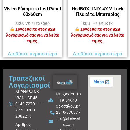
Visico Εύκαμπτο Led Panel
HedBOX UNIX-4X V-Lock
60x60cm
Πλακέτα Μπαταρίας
SKU: VS FLEX6060
SKU: HE UNIX4X
Συνδεθείτε στον B2B
Συνδεθείτε στον B2B
λογαριασμό σας για να δείτε
λογαριασμό σας για να δείτε
τιμές.
τιμές.
Διαβάστε περισσότερα
Διαβάστε περισσότερα
Τραπεζικοί
Λογαριασμοί
ALPHABANK
Μπιζανίου 13
IBAN : GR45
ΤΚ 54640
0140 7270
Θεσσαλονίκη
7270 0200
2310-870377
2002218
info@stelekati
Aριθμός
s.com