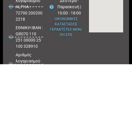
λογαριασμού
Δευτέρα -
ALPHA :
Παρασκευή |
72700 200200
10:00 - 18:00
2218
ΟΙΚΟΝΟΜΙΚΕΣ
ΚΑΤΑΣΤΑΣΕΙΣ
ΕΘΝΙΚΗ ΙΒΑΝ :
ΓΚΡΑΝΤΣΤΕΛ ΜΟΝ/
GR070 110
ΠΗ ΕΠΕ
251 00000 25
100 328910
Αριθμός
λογαριασμού
ΕΘΝΙΚΗ :
25100 328910
ΠΕΙΡΑΙΩΣ
IBAN : GR
180171 8640
0068 6414
3041 723
Αριθμός
λογαριασμού
ΠΕΙΡΑΙΩΣ :