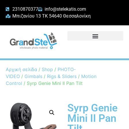
2310870377
info@stelekatis.com
Μπιζανίου 13 ΤΚ 54640 Θεσσαλονίκη
Αρχική σελίδα
/
Shop
/
PHOTO-
VIDEO
/
Gimbals
/
Rigs & Sliders
/
Motion
Control
/ Syrp Genie Mini II Pan Tilt
Syrp Genie
Mini II Pan
Tilt