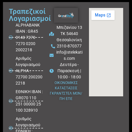
Τραπεζικοί
Λογαριασμοί
ALPHABANK
Μπιζανίου 13
IBAN : GR45
ΤΚ 54640
0140 7270
Θεσσαλονίκη
7270 0200
2310-870377
2002218
info@stelekati
Aριθμός
s.com
λογαριασμού
Δευτέρα -
ALPHA :
Παρασκευή |
72700 200200
10:00 - 18:00
2218
ΟΙΚΟΝΟΜΙΚΕΣ
ΚΑΤΑΣΤΑΣΕΙΣ
ΕΘΝΙΚΗ ΙΒΑΝ :
ΓΚΡΑΝΤΣΤΕΛ ΜΟΝ/
GR070 110
ΠΗ ΕΠΕ
251 00000 25
100 328910
Αριθμός
λογαριασμού
ΕΘΝΙΚΗ :