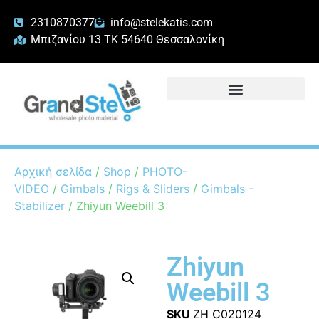
2310870377
info@stelekatis.com
Μπιζανίου 13 ΤΚ 54640 Θεσσαλονίκη
Αρχική σελίδα
/
Shop
/
PHOTO-
VIDEO
/
Gimbals
/
Rigs & Sliders
/
Gimbals -
Stabilizer
/ Zhiyun Weebill 3
Zhiyun
Weebill 3
SKU
ZH C020124