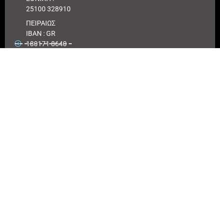
25100 328910
ΠΕΙΡΑΙΩΣ
IBAN : GR
180171 8640
0068 6414
3041 723
Αριθμός
λογαριασμού
ΠΕΙΡΑΙΩΣ :
6864 143041
723
EUROBANK
IBAN :
GR41026
0216
0000900200
417494
Αριθμός
λογαριασμού