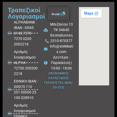
Τραπεζικοί
Λογαριασμοί
ALPHABANK
Μπιζανίου 13
IBAN : GR45
ΤΚ 54640
0140 7270
Θεσσαλονίκη
7270 0200
2310-870377
2002218
info@stelekati
Aριθμός
s.com
λογαριασμού
Δευτέρα -
ALPHA :
Παρασκευή |
72700 200200
10:00 - 18:00
2218
ΟΙΚΟΝΟΜΙΚΕΣ
ΚΑΤΑΣΤΑΣΕΙΣ
ΕΘΝΙΚΗ ΙΒΑΝ :
ΓΚΡΑΝΤΣΤΕΛ ΜΟΝ/
GR070 110
ΠΗ ΕΠΕ
251 00000 25
100 328910
Αριθμός
λογαριασμού
ΕΘΝΙΚΗ :