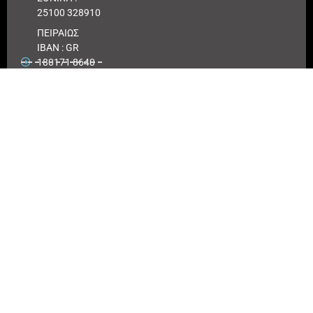
25100 328910
ΠΕΙΡΑΙΩΣ
IBAN : GR
180171 8640
0068 6414
3041 723
Αριθμός
λογαριασμού
ΠΕΙΡΑΙΩΣ :
6864 143041
723
EUROBANK
IBAN :
GR41026
0216
0000900200
417494
Αριθμός
λογαριασμού