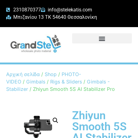
2310870377
info@stelekatis.com
Μπιζανίου 13 ΤΚ 54640 Θεσσαλονίκη
Αρχική σελίδα
/
Shop
/
PHOTO-
VIDEO
/
Gimbals
/
Rigs & Sliders
/
Gimbals -
Stabilizer
/ Zhiyun Smooth 5S AI Stabilizer Pro
Zhiyun
Smooth 5S
AI Stabilizer