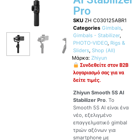
Pro
SKU
ZH C030125ABR1
Categories
Gimbals
,
Gimbals - Stabilizer
,
PHOTO-VIDEO
,
Rigs &
Sliders
,
Shop (All)
Μάρκα:
Zhiyun
Συνδεθείτε στον B2B
λογαριασμό σας για να
δείτε τιμές.
Zhiyun Smooth 5S AI
Stabilizer Pro
. Το
Smooth 5S AI είναι ένα
νέο, εξελιγμένο
επαγγελματικό gimbal
τριών αξόνων για
smartphone με