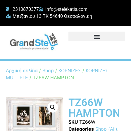
2310870377
info@stelekatis.com
Μπιζανίου 13 ΤΚ 54640 Θεσσαλονίκη
Αρχική σελίδα
/
Shop
/
ΚΟΡΝΙΖΕΣ
/
ΚΟΡΝΙΖΕΣ
MULTIPLE
/ TZ66W HAMPTON
TZ66W
HAMPTON
SKU
TZ66W
Categories
Shop (All)
,