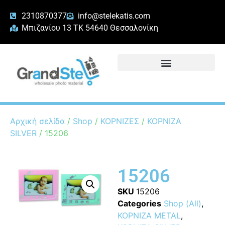
2310870377
info@stelekatis.com
Μπιζανίου 13 ΤΚ 54640 Θεσσαλονίκη
Αρχική σελίδα
/
Shop
/
ΚΟΡΝΙΖΕΣ
/
ΚΟΡΝΙΖΑ
SILVER
/ 15206
15206
SKU
15206
Categories
Shop (All)
,
ΚΟΡΝΙΖΑ METAL
,