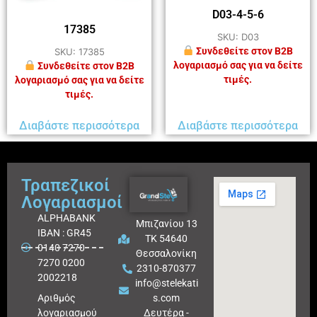
D03-4-5-6
17385
SKU: D03
Συνδεθείτε στον B2B
SKU: 17385
λογαριασμό σας για να δείτε
Συνδεθείτε στον B2B
τιμές.
λογαριασμό σας για να δείτε
τιμές.
Διαβάστε περισσότερα
Διαβάστε περισσότερα
Τραπεζικοί
Λογαριασμοί
ALPHABANK
Μπιζανίου 13
IBAN : GR45
ΤΚ 54640
0140 7270
Θεσσαλονίκη
7270 0200
2310-870377
2002218
info@stelekati
Aριθμός
s.com
λογαριασμού
Δευτέρα -