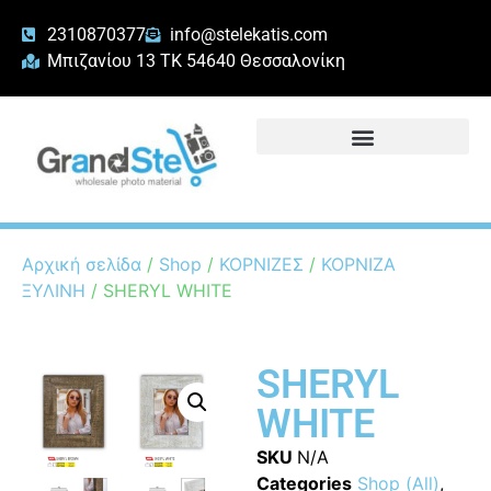
2310870377
info@stelekatis.com
Μπιζανίου 13 ΤΚ 54640 Θεσσαλονίκη
Αρχική σελίδα
/
Shop
/
ΚΟΡΝΙΖΕΣ
/
ΚΟΡΝΙΖΑ
ΞΥΛΙΝΗ
/ SHERYL WHITE
SHERYL
WHITE
SKU
N/A
Categories
Shop (All)
,