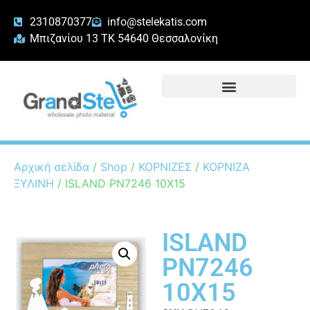
2310870377
info@stelekatis.com
Μπιζανίου 13 ΤΚ 54640 Θεσσαλονίκη
Αρχική σελίδα
/
Shop
/
ΚΟΡΝΙΖΕΣ
/
ΚΟΡΝΙΖΑ
ΞΥΛΙΝΗ
/ ISLAND PN7246 10X15
ISLAND
PN7246
10X15