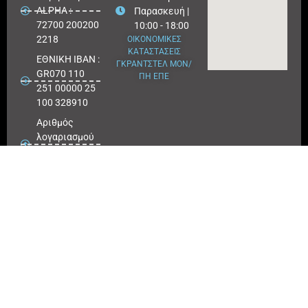
ALPHA :
Παρασκευή |
72700 200200
10:00 - 18:00
2218
ΟΙΚΟΝΟΜΙΚΕΣ
ΚΑΤΑΣΤΑΣΕΙΣ
ΕΘΝΙΚΗ ΙΒΑΝ :
ΓΚΡΑΝΤΣΤΕΛ ΜΟΝ/
GR070 110
ΠΗ ΕΠΕ
251 00000 25
100 328910
Αριθμός
λογαριασμού
ΕΘΝΙΚΗ :
25100 328910
ΠΕΙΡΑΙΩΣ
IBAN : GR
180171 8640
0068 6414
3041 723
Αριθμός
λογαριασμού
ΠΕΙΡΑΙΩΣ :
6864 143041