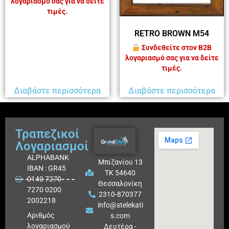
λογαριασμό σας για να δείτε
τιμές.
RETRO BROWN M54
Συνδεθείτε στον B2B
λογαριασμό σας για να δείτε
τιμές.
Διαβάστε περισσότερα
Διαβάστε περισσότερα
Τραπεζικοί
Λογαριασμοί
ALPHABANK
Μπιζανίου 13
IBAN : GR45
ΤΚ 54640
0140 7270
Θεσσαλονίκη
7270 0200
2310-870377
2002218
info@stelekati
Aριθμός
s.com
λογαριασμού
Δευτέρα -