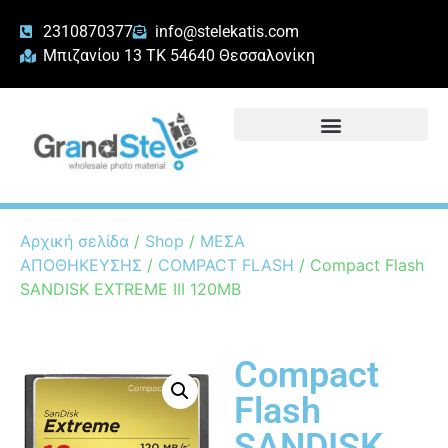
2310870377
info@stelekatis.com
Μπιζανίου 13 ΤΚ 54640 Θεσσαλονίκη
Αρχική σελίδα
/
Shop
/
ΜΕΣΑ
ΑΠΟΘΗΚΕΥΣΗΣ
/
COMPACT FLASH
/ Compact Flash
SANDISK EXTREME III 120MB
Compact
Flash
SANDISK