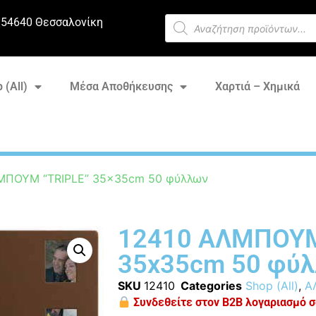
 54640 Θεσσαλονίκη
 (All)
Μέσα Αποθήκευσης
Χαρτιά – Χημικά
ΜΠΟΥΜ “TRIPLE” 35x35cm 50 φύλλων
12410 ΑΛΜΠΟΥΜ
35x35cm 50 φύ
SKU
12410
Categories
Shop (All)
,
Α
Συνδεθείτε στον B2B λογαριασμό σα