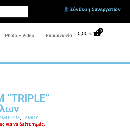
Σύνδεση Συνεργατών
0
0,00
€
Photo – Video
Επικοινωνία
 “TRIPLE”
λλων
ΛΜΠΟΥΜ
,
ΓΑΜΟΥ
ς για να δείτε τιμές.