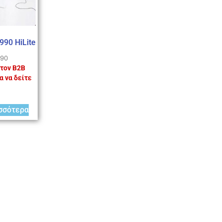
990 HiLite
990
τον B2B
α να δείτε
σσότερα