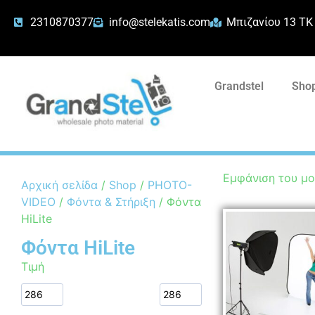
2310870377
info@stelekatis.com
Μπιζανίου 13 ΤΚ
Grandstel
Shop
Εμφάνιση του μ
Αρχική σελίδα
/
Shop
/
PHOTO-
VIDEO
/
Φόντα & Στήριξη
/ Φόντα
HiLite
Φόντα HiLite
Τιμή