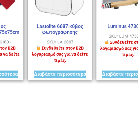
βος
Lastolite 6687 κύβος
Luminus 473
75x75cm
φωτογράφησης
SKU: LUM 473
061601
SKU: LA 6687
Συνδεθείτε σ
τον B2B
Συνδεθείτε στον B2B
λογαριασμό σας για
α να δείτε
λογαριασμό σας για να δείτε
τιμές.
τιμές.
σσότερα
Διαβάστε περισσότερα
Διαβάστε περι