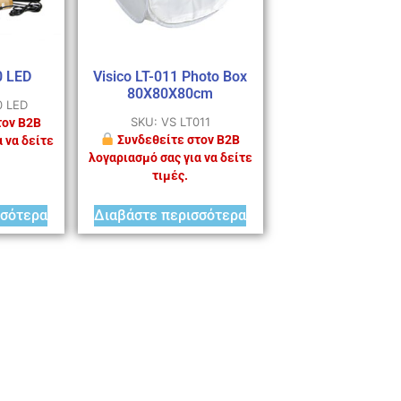
0 LED
Visico LT-011 Photo Box
80X80X80cm
0 LED
SKU: VS LT011
τον B2B
Συνδεθείτε στον B2B
 να δείτε
λογαριασμό σας για να δείτε
τιμές.
σσότερα
Διαβάστε περισσότερα