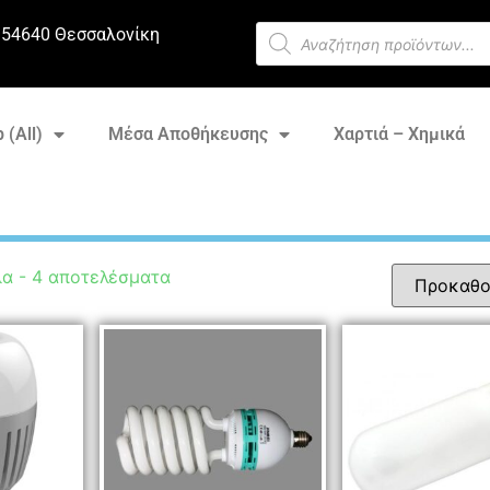
 54640 Θεσσαλονίκη
 (All)
Μέσα Αποθήκευσης
Χαρτιά – Χημικά
α - 4 αποτελέσματα