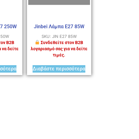
27 250W
Jinbei Λάμπα E27 85W
 250W
SKU: JIN E27 85W
τον B2B
Συνδεθείτε στον B2B
 να δείτε
λογαριασμό σας για να δείτε
τιμές.
σσότερα
Διαβάστε περισσότερα