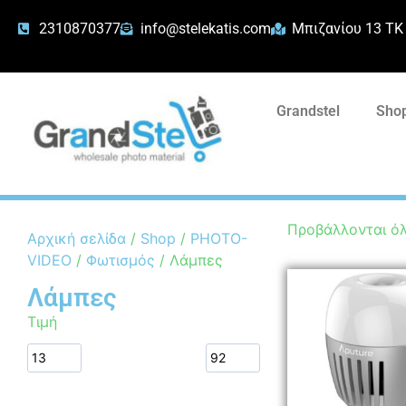
2310870377
info@stelekatis.com
Μπιζανίου 13 ΤΚ
Grandstel
Shop
Προβάλλονται όλ
Αρχική σελίδα
/
Shop
/
PHOTO-
VIDEO
/
Φωτισμός
/ Λάμπες
Λάμπες
Τιμή