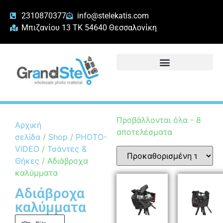
2310870377
info@stelekatis.com
Μπιζανίου 13 ΤΚ 54640 Θεσσαλονίκη
Προβάλλονται όλα - 8
Αρχική
αποτελέσματα
σελίδα
/
Shop
/
PHOTO-
VIDEO
/
Τσάντες &
Θήκες
/ Αδιάβροχα
καλύμματα
Αδιάβροχα
καλύμματα