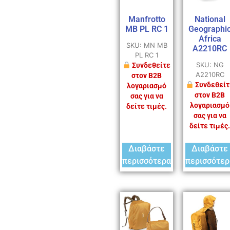
Manfrotto
National
MB PL RC 1
Geographi
Africa
SKU: MN MB
A2210RC
PL RC 1
SKU: NG
Συνδεθείτε
A2210RC
στον B2B
Συνδεθείτ
λογαριασμό
στον B2B
σας για να
λογαριασμό
δείτε τιμές.
σας για να
δείτε τιμές.
Διαβάστε
Διαβάστε
περισσότερα
περισσότερ