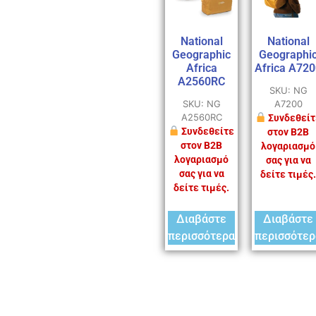
National
National
Geographic
Geographi
Africa
Africa A72
A2560RC
SKU: NG
SKU: NG
A7200
A2560RC
Συνδεθείτ
Συνδεθείτε
στον B2B
στον B2B
λογαριασμό
λογαριασμό
σας για να
σας για να
δείτε τιμές.
δείτε τιμές.
Διαβάστε
Διαβάστε
περισσότερα
περισσότερ