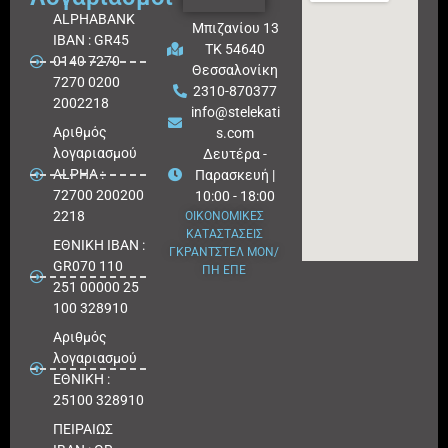
ALPHABANK
Μπιζανίου 13
IBAN : GR45
ΤΚ 54640
0140 7270
Θεσσαλονίκη
7270 0200
2310-870377
2002218
info@stelekati
Aριθμός
s.com
λογαριασμού
Δευτέρα -
ALPHA :
Παρασκευή |
72700 200200
10:00 - 18:00
2218
ΟΙΚΟΝΟΜΙΚΕΣ
ΚΑΤΑΣΤΑΣΕΙΣ
ΕΘΝΙΚΗ ΙΒΑΝ :
ΓΚΡΑΝΤΣΤΕΛ ΜΟΝ/
GR070 110
ΠΗ ΕΠΕ
251 00000 25
100 328910
Αριθμός
λογαριασμού
ΕΘΝΙΚΗ :
25100 328910
ΠΕΙΡΑΙΩΣ