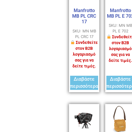
Manfrotto
Manfrotto
MB PL CRC
MB PL E 70
17
SKU: MN M
SKU: MN MB
PL E 702
PL CRC 17
Συνδεθείτ
Συνδεθείτε
στον B2B
στον B2B
λογαριασμό
λογαριασμό
σας για να
σας για να
δείτε τιμές.
δείτε τιμές.
Διαβάστε
Διαβάστε
περισσότερα
περισσότερ