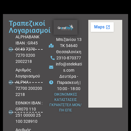
Τραπεζικοί
Λογαριασμοί
ALPHABANK
Μπιζανίου 13
IBAN : GR45
ΤΚ 54640
0140 7270
Θεσσαλονίκη
7270 0200
2310-870377
2002218
info@stelekati
Aριθμός
s.com
λογαριασμού
Δευτέρα -
ALPHA :
Παρασκευή |
72700 200200
10:00 - 18:00
2218
ΟΙΚΟΝΟΜΙΚΕΣ
ΚΑΤΑΣΤΑΣΕΙΣ
ΕΘΝΙΚΗ ΙΒΑΝ :
ΓΚΡΑΝΤΣΤΕΛ ΜΟΝ/
GR070 110
ΠΗ ΕΠΕ
251 00000 25
100 328910
Αριθμός