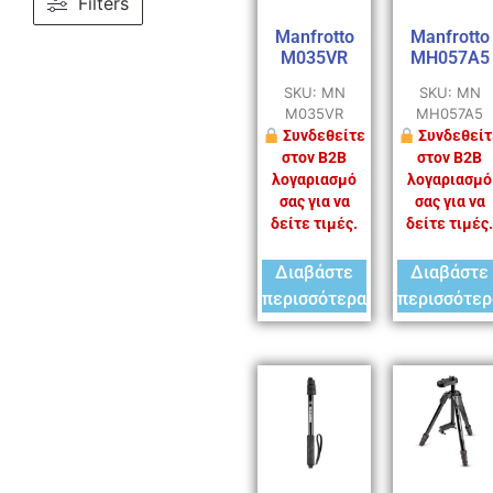
Filters
Manfrotto
Manfrotto
M035VR
MH057A5
SKU: MN
SKU: MN
M035VR
MH057A5
Συνδεθείτε
Συνδεθείτ
στον B2B
στον B2B
λογαριασμό
λογαριασμό
σας για να
σας για να
δείτε τιμές.
δείτε τιμές.
Διαβάστε
Διαβάστε
περισσότερα
περισσότερ