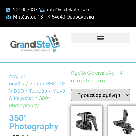
2310870377
info@stelekatis.com
Μπιζανίου 13 ΤΚ 54640 Θεσσαλονίκη
Προβάλλονται όλα - 4
Αρχική
αποτελέσματα
σελίδα
/
Shop
/
PHOTO-
VIDEO
/
Τρίποδα
/
Μονόποδα
& Κεφαλές
/ 360°
Photography
360°
Photography