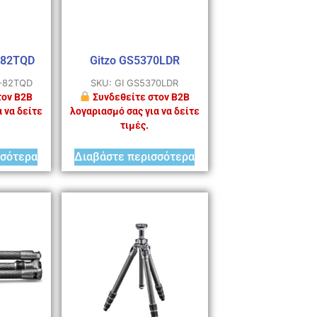
-82TQD
Gitzo GS5370LDR
T-82TQD
SKU: GI GS5370LDR
τον B2B
Συνδεθείτε στον B2B
 να δείτε
λογαριασμό σας για να δείτε
τιμές.
σσότερα
Διαβάστε περισσότερα