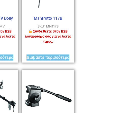
V Dolly
Manfrotto 117B
4MV
SKU: MN117B
τον B2B
Συνδεθείτε στον B2B
 να δείτε
λογαριασμό σας για να δείτε
τιμές.
σσότερα
Διαβάστε περισσότερα