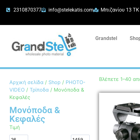
2310870377
info@stelekatis.com
Μπιζανίου 13 ΤΚ
Grandstel
Shop
Βλέπετε 1–40 απ
Αρχική σελίδα
/
Shop
/
PHOTO-
VIDEO
/
Τρίποδα
/ Μονόποδα &
Κεφαλές
Μονόποδα &
Κεφαλές
Τιμή