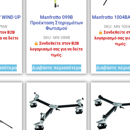
W WIND UP
Manfrotto 099B
Manfrotto 1004B
Προέκταση Στηριγμάτων
87NW
SKU: MN 100
Φωτισμού
τον B2B
Συνδεθείτε σ
SKU: MN 099B
α να δείτε
λογαριασμό σας για
Συνδεθείτε στον B2B
τιμές.
λογαριασμό σας για να δείτε
τιμές.
σσότερα
Διαβάστε περισσότερα
Διαβάστε περι