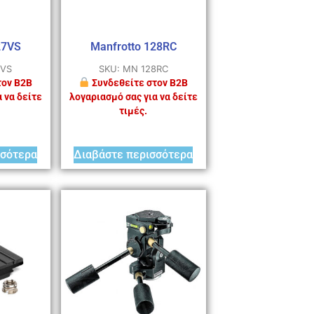
27VS
Manfrotto 128RC
7VS
SKU: MN 128RC
τον B2B
Συνδεθείτε στον B2B
 να δείτε
λογαριασμό σας για να δείτε
τιμές.
σσότερα
Διαβάστε περισσότερα