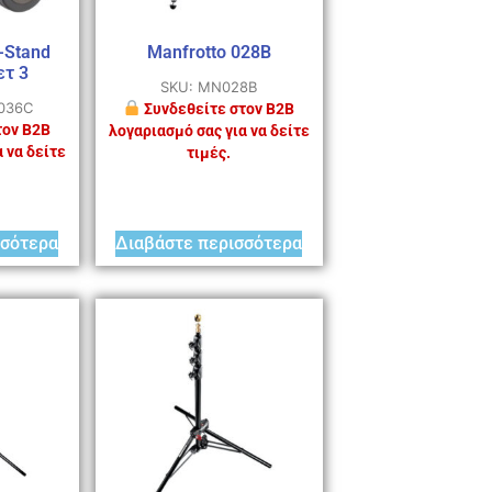
-Stand
Manfrotto 028B
ετ 3
SKU: MN028B
-036C
Συνδεθείτε στον B2B
τον B2B
λογαριασμό σας για να δείτε
 να δείτε
τιμές.
σσότερα
Διαβάστε περισσότερα