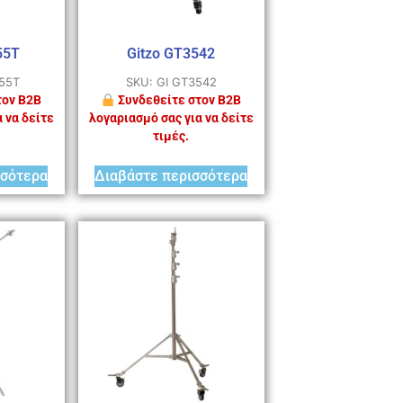
55T
Gitzo GT3542
555T
SKU: GI GT3542
τον B2B
Συνδεθείτε στον B2B
 να δείτε
λογαριασμό σας για να δείτε
τιμές.
σσότερα
Διαβάστε περισσότερα