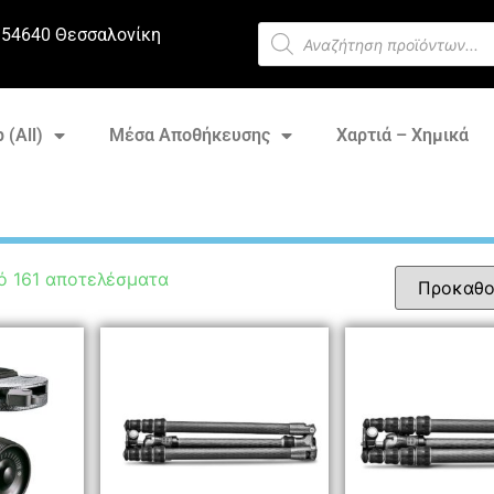
 54640 Θεσσαλονίκη
 (All)
Μέσα Αποθήκευσης
Χαρτιά – Χημικά
ό 161 αποτελέσματα