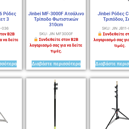
36 Ρόδες
Jinbei MF-3000F Ατσάλινο
Jinbei Ρόδες C
ετ 3
Τρίποδο Φωτιστικών
Τριπόδου, Σ
310cm
1-036
SKU: JIN JB11
SKU: JIN MF3000F
τον B2B
Συνδεθείτε σ
Συνδεθείτε στον B2B
α να δείτε
λογαριασμό σας για
λογαριασμό σας για να δείτε
τιμές.
τιμές.
σσότερα
Διαβάστε περισσότερα
Διαβάστε περι