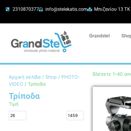
2310870377
info@stelekatis.com
Μπιζανίου 13 ΤΚ
Grandstel
Shop
Βλέπετε 1–40 απ
Αρχική σελίδα
/
Shop
/
PHOTO-
VIDEO
/ Τρίποδα
Τρίποδα
Τιμή