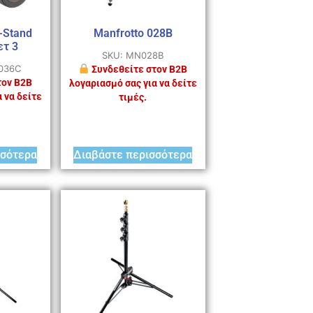
-Stand
Manfrotto 028B
ετ 3
SKU: MN028B
-036C
Συνδεθείτε στον B2B
τον B2B
λογαριασμό σας για να δείτε
 να δείτε
τιμές.
σσότερα
Διαβάστε περισσότερα