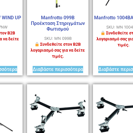
W WIND UP
Manfrotto 099B
Manfrotto 1004B
Προέκταση Στηριγμάτων
87NW
SKU: MN 100
Φωτισμού
τον B2B
Συνδεθείτε σ
SKU: MN 099B
α να δείτε
λογαριασμό σας για
Συνδεθείτε στον B2B
τιμές.
λογαριασμό σας για να δείτε
τιμές.
σσότερα
Διαβάστε περισσότερα
Διαβάστε περι