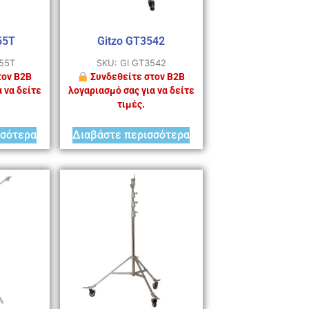
55T
Gitzo GT3542
555T
SKU: GI GT3542
τον B2B
Συνδεθείτε στον B2B
 να δείτε
λογαριασμό σας για να δείτε
τιμές.
σσότερα
Διαβάστε περισσότερα