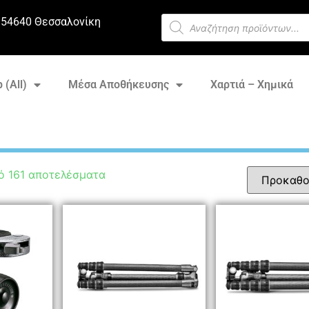
 54640 Θεσσαλονίκη
 (All)
Μέσα Αποθήκευσης
Χαρτιά – Χημικά
ό 161 αποτελέσματα