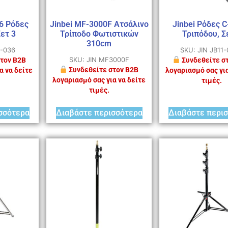
36 Ρόδες
Jinbei MF-3000F Ατσάλινο
Jinbei Ρόδες C
ετ 3
Τρίποδο Φωτιστικών
Τριπόδου, Σ
310cm
1-036
SKU: JIN JB11
SKU: JIN MF3000F
τον B2B
Συνδεθείτε σ
Συνδεθείτε στον B2B
α να δείτε
λογαριασμό σας για
λογαριασμό σας για να δείτε
τιμές.
τιμές.
σσότερα
Διαβάστε περισσότερα
Διαβάστε περι