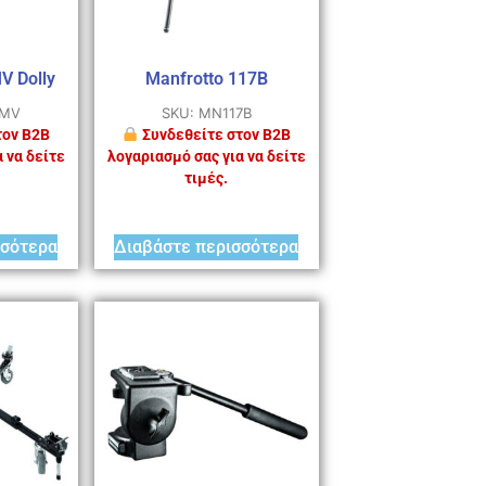
V Dolly
Manfrotto 117B
4MV
SKU: MN117B
τον B2B
Συνδεθείτε στον B2B
 να δείτε
λογαριασμό σας για να δείτε
τιμές.
σσότερα
Διαβάστε περισσότερα