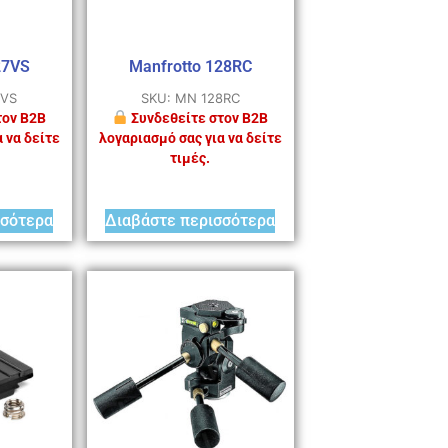
27VS
Manfrotto 128RC
7VS
SKU: MN 128RC
τον B2B
Συνδεθείτε στον B2B
 να δείτε
λογαριασμό σας για να δείτε
τιμές.
σσότερα
Διαβάστε περισσότερα