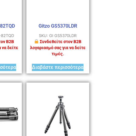
-82TQD
Gitzo GS5370LDR
T-82TQD
SKU: GI GS5370LDR
τον B2B
Συνδεθείτε στον B2B
 να δείτε
λογαριασμό σας για να δείτε
τιμές.
σσότερα
Διαβάστε περισσότερα