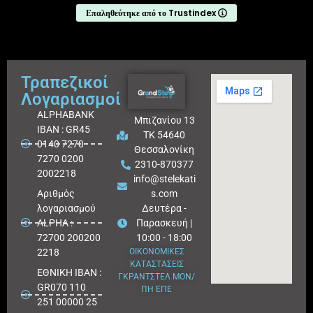
Επαληθεύτηκε από το Trustindex
Τραπεζικοί
Λογαριασμοί
ALPHABANK
Μπιζανίου 13
IBAN : GR45
ΤΚ 54640
0140 7270
Θεσσαλονίκη
7270 0200
2310-870377
2002218
info@stelekati
Aριθμός
s.com
λογαριασμού
Δευτέρα -
ALPHA :
Παρασκευή |
72700 200200
10:00 - 18:00
2218
ΟΙΚΟΝΟΜΙΚΕΣ
ΚΑΤΑΣΤΑΣΕΙΣ
ΕΘΝΙΚΗ ΙΒΑΝ :
ΓΚΡΑΝΤΣΤΕΛ ΜΟΝ/
GR070 110
ΠΗ ΕΠΕ
251 00000 25