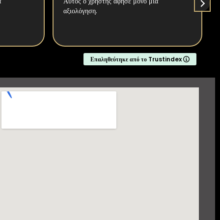
α
Αυτός ο χρήστης άφησε μόνο μια
αξιολόγηση.
Επαληθεύτηκε από το Trustindex