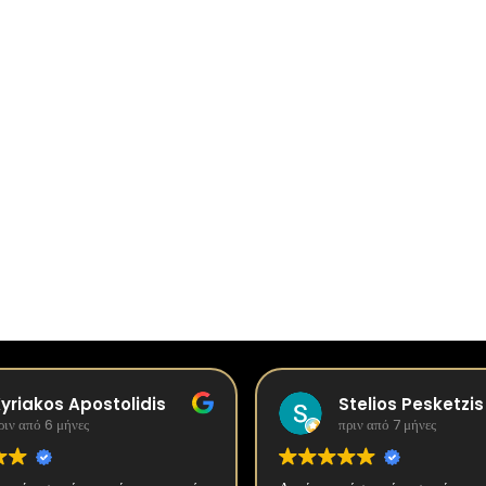
yriakos Apostolidis
Stelios Pesketzis
ριν από 6 μήνες
πριν από 7 μήνες