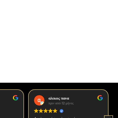
αλεκος πανα
πριν από 12 μήνες