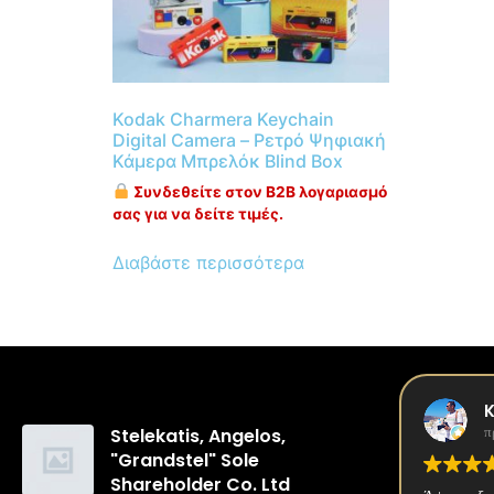
Kodak Charmera Keychain
Digital Camera – Ρετρό Ψηφιακή
Κάμερα Μπρελόκ Blind Box
Συνδεθείτε στον B2B λογαριασμό
σας για να δείτε τιμές.
Διαβάστε περισσότερα
K
π
Stelekatis, Angelos,
"Grandstel" Sole
Shareholder Co. Ltd