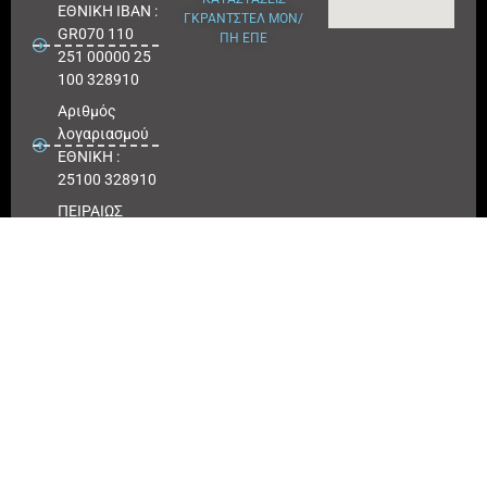
ΕΘΝΙΚΗ ΙΒΑΝ :
ΓΚΡΑΝΤΣΤΕΛ ΜΟΝ/
GR070 110
ΠΗ ΕΠΕ
251 00000 25
100 328910
Αριθμός
λογαριασμού
ΕΘΝΙΚΗ :
25100 328910
ΠΕΙΡΑΙΩΣ
IBAN : GR
180171 8640
0068 6414
3041 723
Αριθμός
λογαριασμού
ΠΕΙΡΑΙΩΣ :
6864 143041
723
EUROBANK
IBAN :