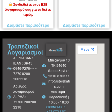
Συνδεθείτε στον B2B
λογαριασμό σας για να δείτε
τιμές.
Διαβάστε περισσότερα
Διαβάστε περισσότερα
Τραπεζικοί
Λογαριασμοί
ALPHABANK
Μπιζανίου 13
IBAN : GR45
ΤΚ 54640
0140 7270
Θεσσαλονίκη
7270 0200
2310-870377
2002218
info@stelekati
Aριθμός
s.com
λογαριασμού
Δευτέρα -
ALPHA :
Παρασκευή |
72700 200200
10:00 - 18:00
2218
ΟΙΚΟΝΟΜΙΚΕΣ
ΚΑΤΑΣΤΑΣΕΙΣ