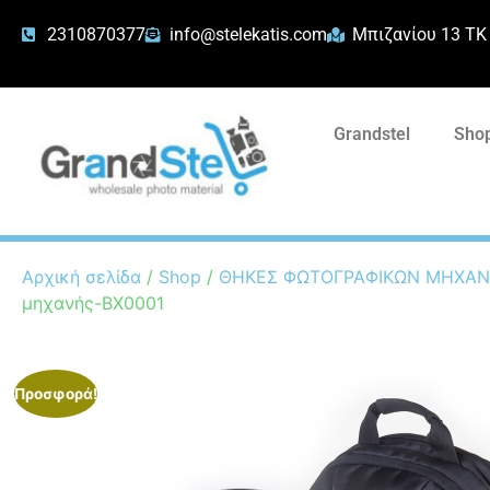
2310870377
info@stelekatis.com
Μπιζανίου 13 ΤΚ
Grandstel
Shop
Αρχική σελίδα
/
Shop
/
ΘΗΚΕΣ ΦΩΤΟΓΡΑΦΙΚΩΝ ΜΗΧΑ
μηχανής-BX0001
Προσφορά!