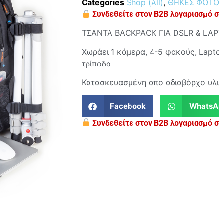
Categories
Shop (All)
,
ΘΗΚΕΣ ΦΩΤΟ
Συνδεθείτε στον B2B λογαριασμό σα
ΤΣΑΝΤΑ ΒΑCΚΡΑCΚ ΓΙΑ DSLR & LAP
Χωράει 1 κάμερα, 4-5 φακούς, Laptop
τρίποδο.
Κατασκευασμένη απο αδιαβόρχο υλι
Facebook
WhatsA
Συνδεθείτε στον B2B λογαριασμό σα