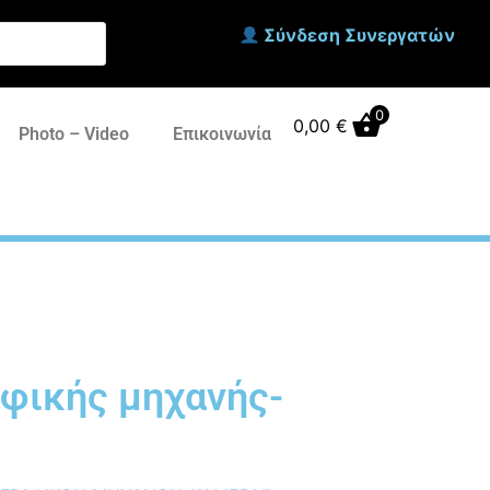
Σύνδεση Συνεργατών
0
0,00
€
Photo – Video
Επικοινωνία
φικής μηχανής-