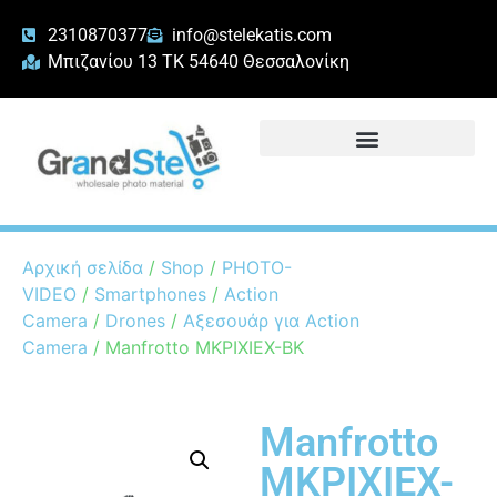
2310870377
info@stelekatis.com
Μπιζανίου 13 ΤΚ 54640 Θεσσαλονίκη
Αρχική σελίδα
/
Shop
/
PHOTO-
VIDEO
/
Smartphones
/
Action
Camera
/
Drones
/
Αξεσουάρ για Action
Camera
/ Manfrotto MKPIXIEX-BK
Manfrotto
MKPIXIEX-