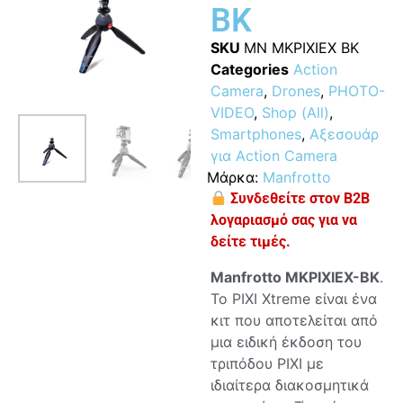
BK
SKU
MN MKPIXIEX BK
Categories
Action
Camera
,
Drones
,
PHOTO-
VIDEO
,
Shop (All)
,
Smartphones
,
Αξεσουάρ
για Action Camera
Μάρκα:
Manfrotto
Συνδεθείτε στον B2B
λογαριασμό σας για να
δείτε τιμές.
Manfrotto MKPIXIEX-BK
.
Το PIXI Xtreme είναι ένα
κιτ που αποτελείται από
μια ειδική έκδοση του
τριπόδου PIXI με
ιδιαίτερα διακοσμητικά