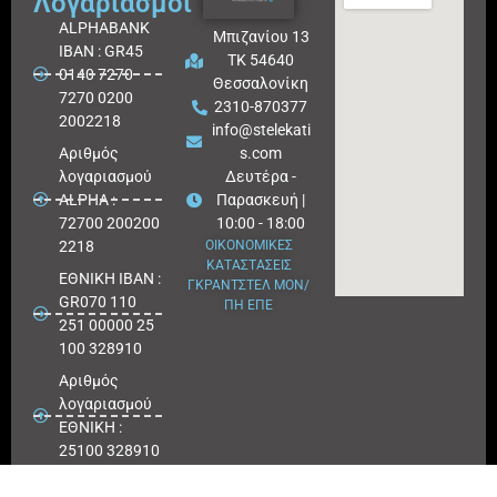
Λογαριασμοί
ALPHABANK
Μπιζανίου 13
IBAN : GR45
ΤΚ 54640
0140 7270
Θεσσαλονίκη
7270 0200
2310-870377
2002218
info@stelekati
Aριθμός
s.com
λογαριασμού
Δευτέρα -
ALPHA :
Παρασκευή |
72700 200200
10:00 - 18:00
2218
ΟΙΚΟΝΟΜΙΚΕΣ
ΚΑΤΑΣΤΑΣΕΙΣ
ΕΘΝΙΚΗ ΙΒΑΝ :
ΓΚΡΑΝΤΣΤΕΛ ΜΟΝ/
GR070 110
ΠΗ ΕΠΕ
251 00000 25
100 328910
Αριθμός
λογαριασμού
ΕΘΝΙΚΗ :
25100 328910
ΠΕΙΡΑΙΩΣ