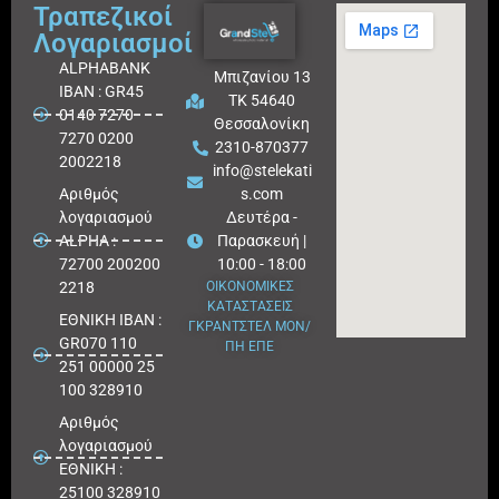
Τραπεζικοί
Λογαριασμοί
ALPHABANK
Μπιζανίου 13
IBAN : GR45
ΤΚ 54640
0140 7270
Θεσσαλονίκη
7270 0200
2310-870377
2002218
info@stelekati
Aριθμός
s.com
λογαριασμού
Δευτέρα -
ALPHA :
Παρασκευή |
72700 200200
10:00 - 18:00
2218
ΟΙΚΟΝΟΜΙΚΕΣ
ΚΑΤΑΣΤΑΣΕΙΣ
ΕΘΝΙΚΗ ΙΒΑΝ :
ΓΚΡΑΝΤΣΤΕΛ ΜΟΝ/
GR070 110
ΠΗ ΕΠΕ
251 00000 25
100 328910
Αριθμός
λογαριασμού
ΕΘΝΙΚΗ :
25100 328910