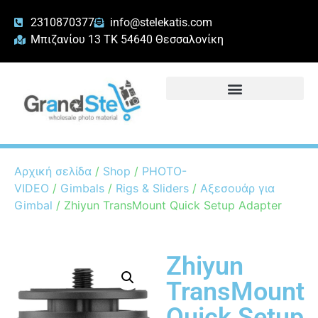
2310870377
info@stelekatis.com
Μπιζανίου 13 ΤΚ 54640 Θεσσαλονίκη
Αρχική σελίδα
/
Shop
/
PHOTO-
VIDEO
/
Gimbals
/
Rigs & Sliders
/
Αξεσουάρ για
Gimbal
/ Zhiyun TransMount Quick Setup Adapter
Zhiyun
TransMount
Quick Setup