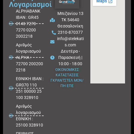
Λογαριασμοί
ALPHABANK
Μπιζανίου 13
IBAN : GR45
ΤΚ 54640
0140 7270
Θεσσαλονίκη
7270 0200
2310-870377
2002218
info@stelekati
Aριθμός
s.com
λογαριασμού
Δευτέρα -
ALPHA :
Παρασκευή |
72700 200200
10:00 - 18:00
2218
ΟΙΚΟΝΟΜΙΚΕΣ
ΚΑΤΑΣΤΑΣΕΙΣ
ΕΘΝΙΚΗ ΙΒΑΝ :
ΓΚΡΑΝΤΣΤΕΛ ΜΟΝ/
GR070 110
ΠΗ ΕΠΕ
251 00000 25
100 328910
Αριθμός
λογαριασμού
ΕΘΝΙΚΗ :
25100 328910
ΠΕΙΡΑΙΩΣ