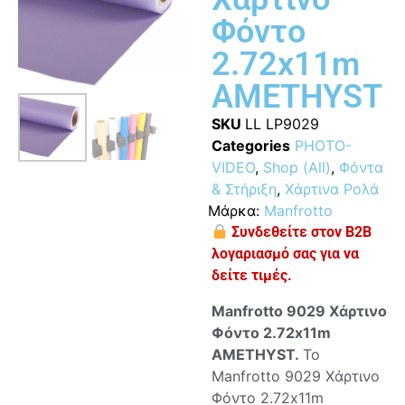
Φόντο
2.72x11m
AMETHYST
SKU
LL LP9029
Categories
PHOTO-
VIDEO
,
Shop (All)
,
Φόντα
& Στήριξη
,
Χάρτινα Ρολά
Μάρκα:
Manfrotto
Συνδεθείτε στον B2B
λογαριασμό σας για να
δείτε τιμές.
Manfrotto 9029 Χάρτινο
Φόντο 2.72x11m
AMETHYST.
Το
Manfrotto 9029 Χάρτινο
Φόντο 2.72x11m