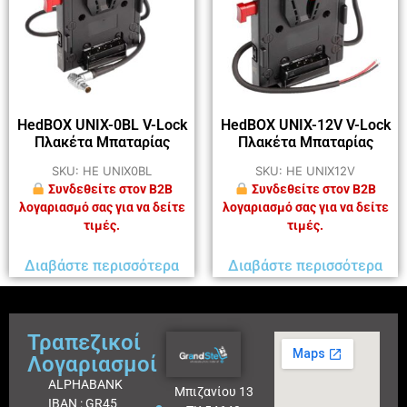
HedBOX UNIX-0BL V-Lock
HedBOX UNIX-12V V-Lock
Πλακέτα Μπαταρίας
Πλακέτα Μπαταρίας
SKU: HE UNIX0BL
SKU: HE UNIX12V
Συνδεθείτε στον B2B
Συνδεθείτε στον B2B
λογαριασμό σας για να δείτε
λογαριασμό σας για να δείτε
τιμές.
τιμές.
Διαβάστε περισσότερα
Διαβάστε περισσότερα
Τραπεζικοί
Λογαριασμοί
ALPHABANK
Μπιζανίου 13
IBAN : GR45