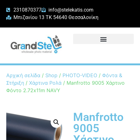
2310870377
info@stelekatis.com
Μπιζανίου 13 ΤΚ 54640 Θεσσαλονίκη
Αρχική σελίδα
/
Shop
/
PHOTO-VIDEO
/
Φόντα &
Στήριξη
/
Χάρτινα Ρολά
/ Manfrotto 9005 Χάρτινο
Φόντο 2.72x11m NAVY
Manfrotto
9005
Χάρτινο