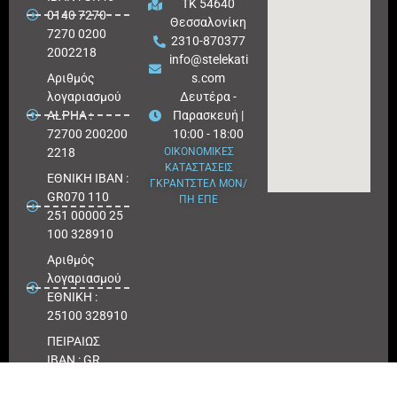
ΤΚ 54640
0140 7270
Θεσσαλονίκη
7270 0200
2310-870377
2002218
info@stelekati
Aριθμός
s.com
λογαριασμού
Δευτέρα -
ALPHA :
Παρασκευή |
72700 200200
10:00 - 18:00
2218
ΟΙΚΟΝΟΜΙΚΕΣ
ΚΑΤΑΣΤΑΣΕΙΣ
ΕΘΝΙΚΗ ΙΒΑΝ :
ΓΚΡΑΝΤΣΤΕΛ ΜΟΝ/
GR070 110
ΠΗ ΕΠΕ
251 00000 25
100 328910
Αριθμός
λογαριασμού
ΕΘΝΙΚΗ :
25100 328910
ΠΕΙΡΑΙΩΣ
IBAN : GR
180171 8640
0068 6414