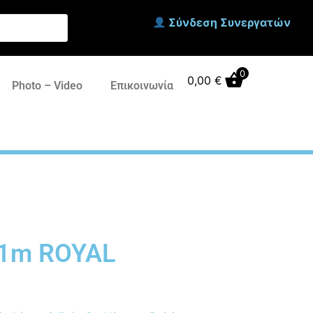
Σύνδεση Συνεργατών
0
0,00
€
Photo – Video
Επικοινωνία
11m ROYAL