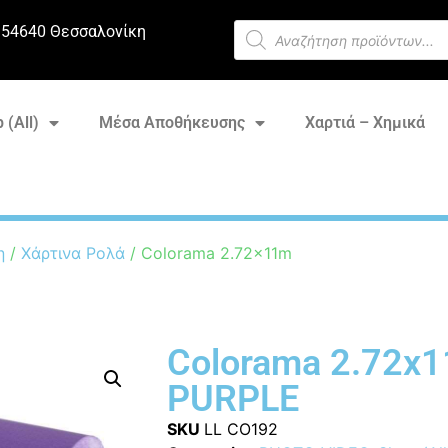
 54640 Θεσσαλονίκη
 (All)
Μέσα Αποθήκευσης
Χαρτιά – Χημικά
η
/
Χάρτινα Ρολά
/ Colorama 2.72x11m
Colorama 2.72x
PURPLE
SKU
LL CO192