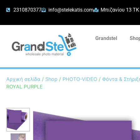
2310870377
info@stelekatis.com
Μπιζανίου 13 ΤΚ
Grandstel
Shop
Αρχική σελίδα
/
Shop
/
PHOTO-VIDEO
/
Φόντα & Στήριξ
ROYAL PURPLE