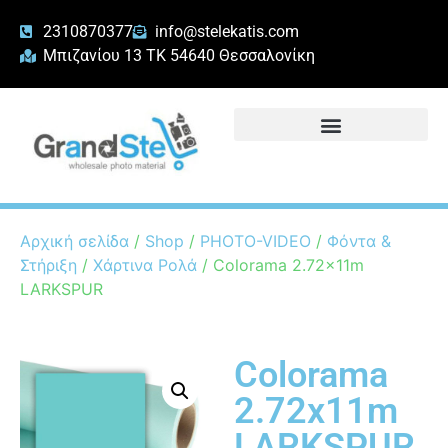
2310870377
info@stelekatis.com
Μπιζανίου 13 ΤΚ 54640 Θεσσαλονίκη
Αρχική σελίδα
/
Shop
/
PHOTO-VIDEO
/
Φόντα &
Στήριξη
/
Χάρτινα Ρολά
/ Colorama 2.72x11m
LARKSPUR
Colorama
2.72x11m
LARKSPUR