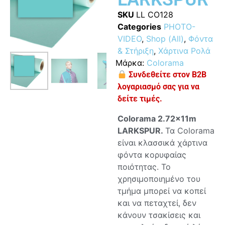
SKU
LL CO128
Categories
PHOTO-
VIDEO
,
Shop (All)
,
Φόντα
& Στήριξη
,
Χάρτινα Ρολά
Μάρκα:
Colorama
Συνδεθείτε στον B2B
λογαριασμό σας για να
δείτε τιμές.
Colorama 2.72x
11
m
LARKSPUR.
Τα Colorama
είναι κλασσικά χάρτινα
φόντα κορυφαίας
ποιότητας. Το
χρησιμοποιημένο του
τμήμα μπορεί να κοπεί
και να πεταχτεί, δεν
κάνουν τσακίσεις και