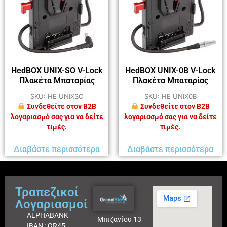
HedBOX UNIX-SO V-Lock
HedBOX UNIX-0B V-Lock
Πλακέτα Μπαταρίας
Πλακέτα Μπαταρίας
SKU: HE UNIXSO
SKU: HE UNIX0B
Συνδεθείτε στον B2B
Συνδεθείτε στον B2B
λογαριασμό σας για να δείτε
λογαριασμό σας για να δείτε
τιμές.
τιμές.
Διαβάστε περισσότερα
Διαβάστε περισσότερα
Τραπεζικοί
Λογαριασμοί
ALPHABANK
Μπιζανίου 13
IBAN : GR45