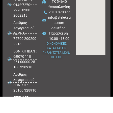
ΤΚ 54640
0140 7270
Θεσσαλονίκη
7270 0200
2310-870377
2002218
info@stelekati
Aριθμός
s.com
λογαριασμού
Δευτέρα -
ALPHA :
Παρασκευή |
72700 200200
10:00 - 18:00
2218
ΟΙΚΟΝΟΜΙΚΕΣ
ΚΑΤΑΣΤΑΣΕΙΣ
ΕΘΝΙΚΗ ΙΒΑΝ :
ΓΚΡΑΝΤΣΤΕΛ ΜΟΝ/
GR070 110
ΠΗ ΕΠΕ
251 00000 25
100 328910
Αριθμός
λογαριασμού
ΕΘΝΙΚΗ :
25100 328910
ΠΕΙΡΑΙΩΣ
IBAN : GR
180171 8640