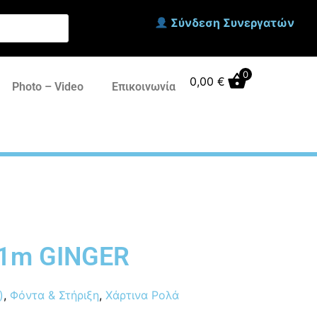
Σύνδεση Συνεργατών
0
0,00
€
Photo – Video
Επικοινωνία
11m GINGER
)
,
Φόντα & Στήριξη
,
Χάρτινα Ρολά