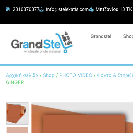
2310870377
info@stelekatis.com
Μπιζανίου 13 ΤΚ
Grandstel
Shop
Αρχική σελίδα
/
Shop
/
PHOTO-VIDEO
/
Φόντα & Στήριξ
GINGER