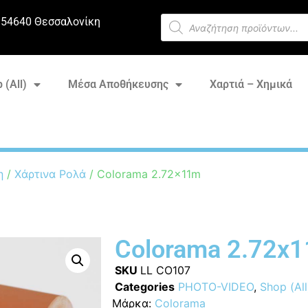
 54640 Θεσσαλονίκη
 (All)
Μέσα Αποθήκευσης
Χαρτιά – Χημικά
η
/
Χάρτινα Ρολά
/ Colorama 2.72x11m
Colorama 2.72x
SKU
LL CO107
Categories
PHOTO-VIDEO
,
Shop (All
Μάρκα:
Colorama