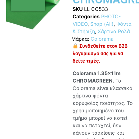
SKU
LL CO533
Categories
PHOTO-
VIDEO
,
Shop (All)
,
Φόντα
& Στήριξη
,
Χάρτινα Ρολά
Μάρκα:
Colorama
Συνδεθείτε στον B2B
λογαριασμό σας για να
δείτε τιμές.
Colorama 1.35x11m
CHROMAGREEN.
Τα
Colorama είναι κλασσικά
χάρτινα φόντα
κορυφαίας ποιότητας. Το
χρησιμοποιημένο του
τμήμα μπορεί να κοπεί
και να πεταχτεί, δεν
κάνουν τσακίσεις και