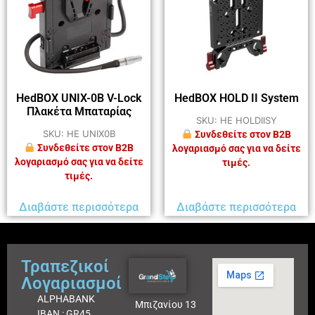
HedBOX UNIX-0B V-Lock
HedBOX HOLD II System
Πλακέτα Μπαταρίας
SKU: HE HOLDIISY
SKU: HE UNIX0B
Συνδεθείτε στον B2B
Συνδεθείτε στον B2B
λογαριασμό σας για να δείτε
λογαριασμό σας για να δείτε
τιμές.
τιμές.
Διαβάστε περισσότερα
Διαβάστε περισσότερα
Τραπεζικοί
Λογαριασμοί
ALPHABANK
Μπιζανίου 13
IBAN : GR45