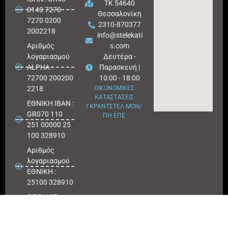
ΤΚ 54640
0140 7270
Θεσσαλονίκη
7270 0200
2310-870377
2002218
info@stelekati
Aριθμός
s.com
λογαριασμού
Δευτέρα -
ALPHA :
Παρασκευή |
72700 200200
10:00 - 18:00
2218
ΟΙΚΟΝΟΜΙΚΕΣ
ΚΑΤΑΣΤΑΣΕΙΣ
ΕΘΝΙΚΗ ΙΒΑΝ :
ΓΚΡΑΝΤΣΤΕΛ ΜΟΝ/
GR070 110
ΠΗ ΕΠΕ
251 00000 25
100 328910
Αριθμός
λογαριασμού
ΕΘΝΙΚΗ :
25100 328910
ΠΕΙΡΑΙΩΣ
IBAN : GR
180171 8640