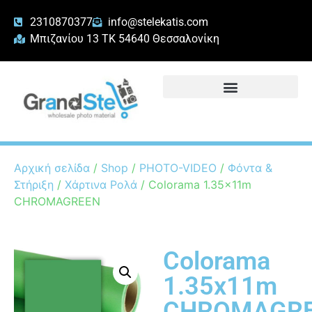
2310870377
info@stelekatis.com
Μπιζανίου 13 ΤΚ 54640 Θεσσαλονίκη
Αρχική σελίδα
/
Shop
/
PHOTO-VIDEO
/
Φόντα &
Στήριξη
/
Χάρτινα Ρολά
/ Colorama 1.35x11m
CHROMAGREEN
Colorama
1.35x11m
CHROMAGR