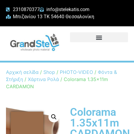
2310870377
info@stelekatis.com
Μπιζανίου 13 ΤΚ 54640 Θεσσαλονίκη
Αρχική σελίδα
/
Shop
/
PHOTO-VIDEO
/
Φόντα &
Στήριξη
/
Χάρτινα Ρολά
/ Colorama 1.35x11m
CARDAMON
Colorama
1.35x11m
CARDAMON