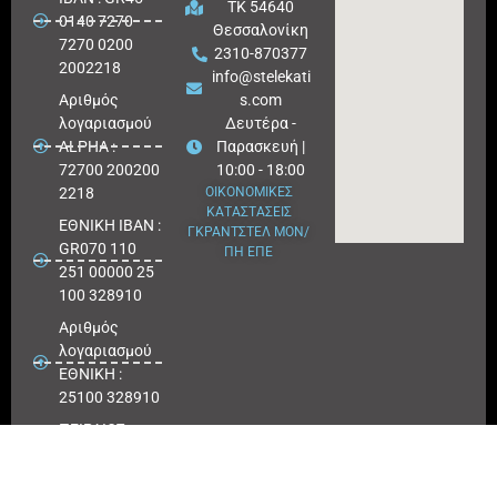
ΤΚ 54640
0140 7270
Θεσσαλονίκη
7270 0200
2310-870377
2002218
info@stelekati
Aριθμός
s.com
λογαριασμού
Δευτέρα -
ALPHA :
Παρασκευή |
72700 200200
10:00 - 18:00
2218
ΟΙΚΟΝΟΜΙΚΕΣ
ΚΑΤΑΣΤΑΣΕΙΣ
ΕΘΝΙΚΗ ΙΒΑΝ :
ΓΚΡΑΝΤΣΤΕΛ ΜΟΝ/
GR070 110
ΠΗ ΕΠΕ
251 00000 25
100 328910
Αριθμός
λογαριασμού
ΕΘΝΙΚΗ :
25100 328910
ΠΕΙΡΑΙΩΣ
IBAN : GR
180171 8640