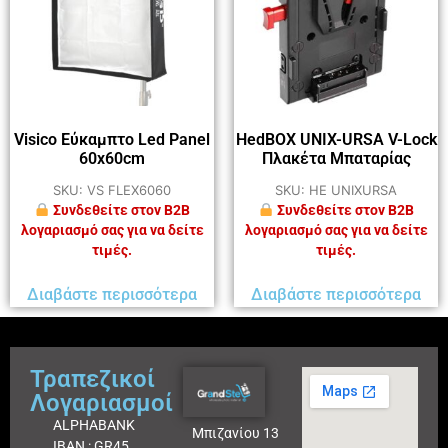
Visico Εύκαμπτο Led Panel
HedBOX UNIX-URSA V-Lock
60x60cm
Πλακέτα Μπαταρίας
SKU: VS FLEX6060
SKU: HE UNIXURSA
Συνδεθείτε στον B2B
Συνδεθείτε στον B2B
λογαριασμό σας για να δείτε
λογαριασμό σας για να δείτε
τιμές.
τιμές.
Διαβάστε περισσότερα
Διαβάστε περισσότερα
Τραπεζικοί
Λογαριασμοί
ALPHABANK
Μπιζανίου 13
IBAN : GR45