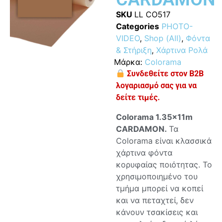
SKU
LL CO517
Categories
PHOTO-
VIDEO
,
Shop (All)
,
Φόντα
& Στήριξη
,
Χάρτινα Ρολά
Μάρκα:
Colorama
Συνδεθείτε στον B2B
λογαριασμό σας για να
δείτε τιμές.
Colorama 1.35x11m
CARDAMON.
Τα
Colorama είναι κλασσικά
χάρτινα φόντα
κορυφαίας ποιότητας. Το
χρησιμοποιημένο του
τμήμα μπορεί να κοπεί
και να πεταχτεί, δεν
κάνουν τσακίσεις και