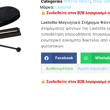
Categories
PHOTO-VIDEO
,
Shop (All
Μάρκα:
Lastolite
Συνδεθείτε στον B2B λογαριασμό σα
Lastolite Μαγνητικό Στήριγμα Φόν
στηρίγματος φόντων της Lastolite ε
τοποθέτηση οποιουδήποτε πτυσσόμ
εσωτερικό εύκαμπτο δακτύλιο από α
φωτιστικών.
Facebook
WhatsA
Διαθεσιμότητα
Άμεση παραλαβή /
Συνδεθείτε στον B2B λογαριασμό σα