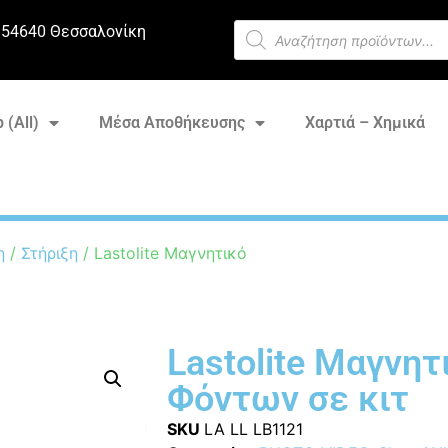
 54640 Θεσσαλονίκη
 (All)
Μέσα Αποθήκευσης
Χαρτιά – Χημικά
η
/
Στήριξη
/ Lastolite Μαγνητικό
Lastolite Μαγνητ
Φόντων σε κιτ
SKU
LA LL LB1121