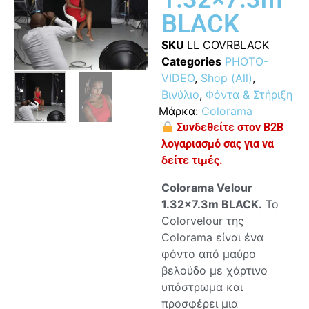
BLACK
SKU
LL COVRBLACK
Categories
PHOTO-
VIDEO
,
Shop (All)
,
Βινύλιο
,
Φόντα & Στήριξη
Μάρκα:
Colorama
Συνδεθείτε στον B2B
λογαριασμό σας για να
δείτε τιμές.
Colorama Velour
1.32×7.3m BLACK.
Το
Colorvelour της
Colorama είναι ένα
φόντο από μαύρο
βελούδο με χάρτινο
υπόστρωμα και
προσφέρει μια