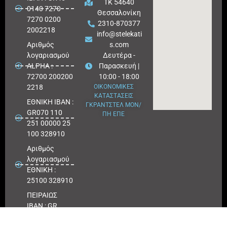
ΤΚ 54640
0140 7270
Θεσσαλονίκη
7270 0200
2310-870377
2002218
info@stelekati
Aριθμός
s.com
λογαριασμού
Δευτέρα -
ALPHA :
Παρασκευή |
72700 200200
10:00 - 18:00
2218
ΟΙΚΟΝΟΜΙΚΕΣ
ΚΑΤΑΣΤΑΣΕΙΣ
ΕΘΝΙΚΗ ΙΒΑΝ :
ΓΚΡΑΝΤΣΤΕΛ ΜΟΝ/
GR070 110
ΠΗ ΕΠΕ
251 00000 25
100 328910
Αριθμός
λογαριασμού
ΕΘΝΙΚΗ :
25100 328910
ΠΕΙΡΑΙΩΣ
IBAN : GR
180171 8640
0068 6414