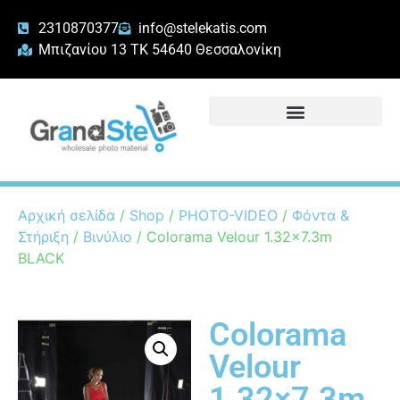
2310870377
info@stelekatis.com
Μπιζανίου 13 ΤΚ 54640 Θεσσαλονίκη
Αρχική σελίδα
/
Shop
/
PHOTO-VIDEO
/
Φόντα &
Στήριξη
/
Βινύλιο
/ Colorama Velour 1.32×7.3m
BLACK
Colorama
Velour
1.32×7.3m