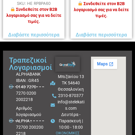
SKU: HE RPBPA60
Συνδεθείτε στον B2B
Συνδεθείτε στον B2B
λογαριασμό σας για να δείτε
λογαριασμό σας για να δείτε
τιμές.
τιμές.
Διαβάστε περισσότερα
Διαβάστε περισσότερα
Τραπεζικοί
Λογαριασμοί
ALPHABANK
Μπιζανίου 13
IBAN : GR45
ΤΚ 54640
0140 7270
Θεσσαλονίκη
7270 0200
2310-870377
2002218
info@stelekati
Aριθμός
s.com
λογαριασμού
Δευτέρα -
ALPHA :
Παρασκευή |
72700 200200
10:00 - 18:00
2218
ΟΙΚΟΝΟΜΙΚΕΣ