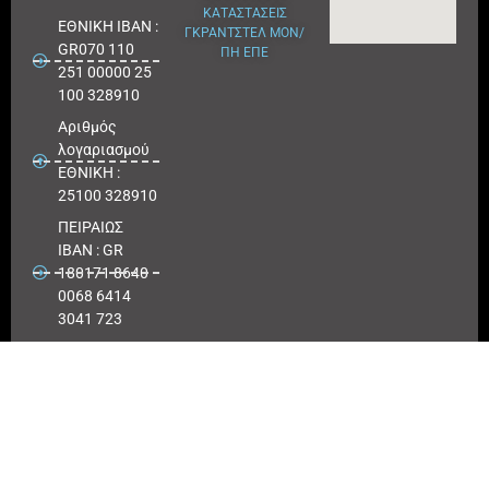
ΚΑΤΑΣΤΑΣΕΙΣ
ΕΘΝΙΚΗ ΙΒΑΝ :
ΓΚΡΑΝΤΣΤΕΛ ΜΟΝ/
GR070 110
ΠΗ ΕΠΕ
251 00000 25
100 328910
Αριθμός
λογαριασμού
ΕΘΝΙΚΗ :
25100 328910
ΠΕΙΡΑΙΩΣ
IBAN : GR
180171 8640
0068 6414
3041 723
Αριθμός
λογαριασμού
ΠΕΙΡΑΙΩΣ :
6864 143041
723
EUROBANK