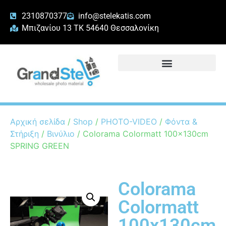
2310870377
info@stelekatis.com
Μπιζανίου 13 ΤΚ 54640 Θεσσαλονίκη
Αρχική σελίδα
/
Shop
/
PHOTO-VIDEO
/
Φόντα &
Στήριξη
/
Βινύλιο
/ Colorama Colormatt 100x130cm
SPRING GREEN
Colorama
Colormatt
100x130cm