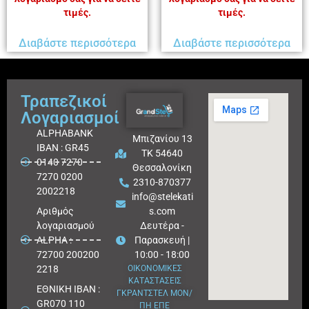
τιμές.
τιμές.
Διαβάστε περισσότερα
Διαβάστε περισσότερα
Τραπεζικοί
Λογαριασμοί
ALPHABANK
Μπιζανίου 13
IBAN : GR45
ΤΚ 54640
0140 7270
Θεσσαλονίκη
7270 0200
2310-870377
2002218
info@stelekati
Aριθμός
s.com
λογαριασμού
Δευτέρα -
ALPHA :
Παρασκευή |
72700 200200
10:00 - 18:00
2218
ΟΙΚΟΝΟΜΙΚΕΣ
ΚΑΤΑΣΤΑΣΕΙΣ
ΕΘΝΙΚΗ ΙΒΑΝ :
ΓΚΡΑΝΤΣΤΕΛ ΜΟΝ/
GR070 110
ΠΗ ΕΠΕ