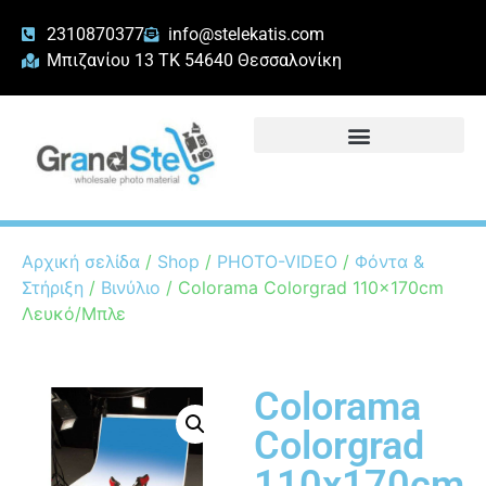
2310870377
info@stelekatis.com
Μπιζανίου 13 ΤΚ 54640 Θεσσαλονίκη
Αρχική σελίδα
/
Shop
/
PHOTO-VIDEO
/
Φόντα &
Στήριξη
/
Βινύλιο
/ Colorama Colorgrad 110x170cm
Λευκό/Μπλε
Colorama
Colorgrad
110x170cm