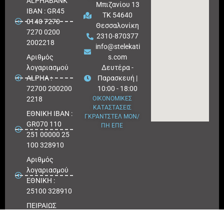
ALPHABANK
Μπιζανίου 13
IBAN : GR45
ΤΚ 54640
0140 7270
Θεσσαλονίκη
7270 0200
2310-870377
2002218
info@stelekati
Aριθμός
s.com
λογαριασμού
Δευτέρα -
ALPHA :
Παρασκευή |
72700 200200
10:00 - 18:00
2218
ΟΙΚΟΝΟΜΙΚΕΣ
ΚΑΤΑΣΤΑΣΕΙΣ
ΕΘΝΙΚΗ ΙΒΑΝ :
ΓΚΡΑΝΤΣΤΕΛ ΜΟΝ/
GR070 110
ΠΗ ΕΠΕ
251 00000 25
100 328910
Αριθμός
λογαριασμού
ΕΘΝΙΚΗ :
25100 328910
ΠΕΙΡΑΙΩΣ
IBAN : GR