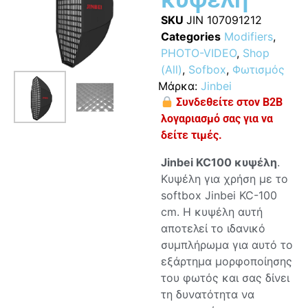
SKU
JIN 107091212
Categories
Modifiers
,
PHOTO-VIDEO
,
Shop
(All)
,
Sofbox
,
Φωτισμός
Μάρκα:
Jinbei
Συνδεθείτε στον B2B
λογαριασμό σας για να
δείτε τιμές.
Jinbei KC100 κυψέλη
.
Κυψέλη για χρήση με το
softbox Jinbei KC-100
cm. Η κυψέλη αυτή
αποτελεί το ιδανικό
συμπλήρωμα για αυτό το
εξάρτημα μορφοποίησης
του φωτός και σας δίνει
τη δυνατότητα να