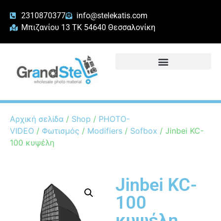
2310870377
info@stelekatis.com
Μπιζανίου 13 ΤΚ 54640 Θεσσαλονίκη
Αρχική σελίδα
/
Shop
/
PHOTO-
VIDEO
/
Φωτισμός
/
Modifiers
/
Sofbox
/ Jinbei KC-
100 κυψέλη
Jinbei KC-
100
κυψέλη